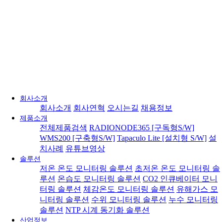
회사소개
회사소개
회사연혁
오시는길
채용정보
제품소개
전체제품검색
RADIONODE365 [구독형S/W]
WMS200 [구축형S/W]
Tapaculo Lite [설치형 S/W]
설
치사례
유튜브영상
솔루션
저온 온도 모니터링 솔루션
초저온 온도 모니터링 솔
루션
온습도 모니터링 솔루션
CO2 인큐베이터 모니
터링 솔루션
체감온도 모니터링 솔루션
유해가스 모
니터링 솔루션
수위 모니터링 솔루션
누수 모니터링
솔루션
NTP 시계 동기화 솔루션
산업정보