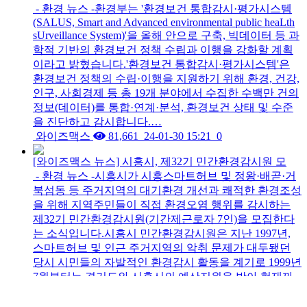
- 환경 뉴스 -환경부는 '환경보건 통합감시·평가시스템
(SALUS, Smart and Advanced environmental public heaLth
sUrveillance System)'을 올해 안으로 구축, 빅데이터 등 과
학적 기반의 환경보건 정책 수립과 이행을 강화할 계획
이라고 밝혔습니다.'환경보건 통합감시·평가시스템'은
환경보건 정책의 수립·이행을 지원하기 위해 환경, 건강,
인구, 사회경제 등 총 19개 분야에서 수집한 수백만 건의
정보(데이터)를 통합·연계·분석, 환경보건 상태 및 수준
을 진단하고 감시합니다.…
와이즈맥스
81,661
24-01-30 15:21
0
[와이즈맥스 뉴스] 시흥시, 제32기 민간환경감시원 모
- 환경 뉴스 -시흥시가 시흥스마트허브 및 정왕·배곧·거
북섬동 등 주거지역의 대기환경 개선과 쾌적한 환경조성
을 위해 지역주민들이 직접 환경오염 행위를 감시하는
제32기 민간환경감시원(기간제근로자 7인)을 모집한다
는 소식입니다.시흥시 민간환경감시원은 지난 1997년,
스마트허브 및 인근 주거지역의 악취 문제가 대두됐던
당시 시민들의 자발적인 환경감시 활동을 계기로 1999년
7월부터는 경기도와 시흥시의 예산지원을 받아 현재까
지 환경감시 활동을 수행하며 운영하고 있습니다.민간환
경감시원으로 선정되면 시흥스마트허브 및 MTV 지…