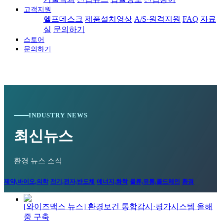
고객지원
헬프데스크
제품설치영상
A/S·원격지원
FAQ
자료
실
문의하기
스토어
문의하기
INDUSTRY NEWS
최신뉴스
환경 뉴스 소식
제약,바이오,의학
전기,전자,반도체
에너지,화학
물류,유통,콜드체인
환경
[와이즈맥스 뉴스] 환경보건 통합감시·평가시스템 올해
중 구축