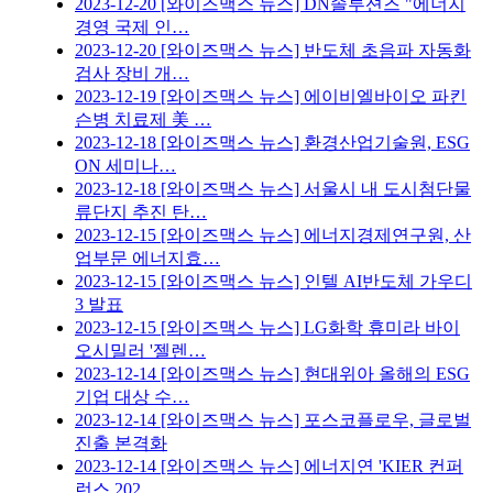
2023-12-20
[와이즈맥스 뉴스] DN솔루션즈 "에너지
경영 국제 인…
2023-12-20
[와이즈맥스 뉴스] 반도체 초음파 자동화
검사 장비 개…
2023-12-19
[와이즈맥스 뉴스] 에이비엘바이오 파킨
슨병 치료제 美 …
2023-12-18
[와이즈맥스 뉴스] 환경산업기술원, ESG
ON 세미나…
2023-12-18
[와이즈맥스 뉴스] 서울시 내 도시첨단물
류단지 추진 탄…
2023-12-15
[와이즈맥스 뉴스] 에너지경제연구원, 산
업부문 에너지효…
2023-12-15
[와이즈맥스 뉴스] 인텔 AI반도체 가우디
3 발표
2023-12-15
[와이즈맥스 뉴스] LG화학 휴미라 바이
오시밀러 '젤렌…
2023-12-14
[와이즈맥스 뉴스] 현대위아 올해의 ESG
기업 대상 수…
2023-12-14
[와이즈맥스 뉴스] 포스코플로우, 글로벌
진출 본격화
2023-12-14
[와이즈맥스 뉴스] 에너지연 'KIER 컨퍼
런스 202…