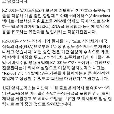
고 밝혔습니다.
RZ-001은 알지노믹스가 보유한 리보핵산 치환효소 플랫폼 기
술을 적용해 개발 중인 항암제로 아데노바이러스(Adenovirus)
벡터로 리보핵산 치환효소를 전달해 암세포 특이적으로 발현
하는 텔로머라아제(hTERT) RNA을 표적함과 동시에 항암 작
용을 유도하는 유전자를 발현시키는 작용기전입니다.
RZ-001은 각각 간암과 뇌암 환자를 대상으로 식약처와 미국
식품의약국(FDA)으로부터 1/2a상 임상을 승인받은 후 개발에
나서고 있습니다. 이번 승인 건은 기존 임상의 후속으로 유효
성 탐색에 비중을 두고, 감암의 1차 표준치료제인 아테졸리주
맙·베바시주맙 병용요법에 RZ-001을 추가 투여하는 디잔으로
진행된다는게 회사측 설명으로 이성욱 알지노믹스 대표는
"RZ-001 임상 개발에 많은 기관들이 협력하는 만큼 혁신적인
항암제로 성공할 수 있도록 최선을 다하겠다"고 말했습니다.
한편 알지노믹스는 지난해 11월 글로벌 제약사 로슈(Roche)와
'테센트릭(성분 아테졸리주맙)' 무상 공급을 포함한 임상 협력
계약을 체결했고 또 베바시주맙을 보유한 모 회사와도 임상 협
력ㅇ르 논의 중인 것으로 알려졌습니다.