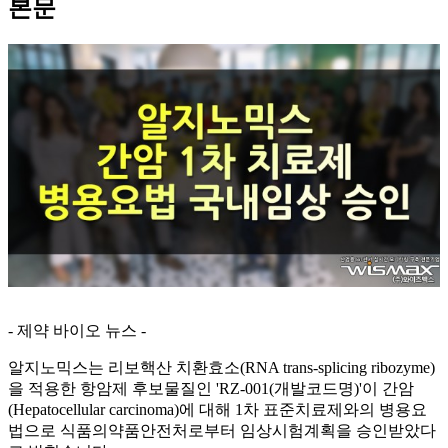
본문
- 제약 바이오 뉴스 -
알지노믹스는 리보핵산 치환효소(RNA trans-splicing ribozyme)
을 적용한 항암제 후보물질인 'RZ-001(개발코드명)'이 간암
(Hepatocellular carcinoma)에 대해 1차 표준치료제와의 병용요
법으로 식품의약품안전처로부터 임상시험계획을 승인받았다