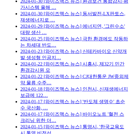
2024-01-30
[와이즈맥스 뉴스] 환경보건 통합감시·평
가시스템 올해 …
2024-01-30
[와이즈맥스 뉴스] 동서발전-LX판토스,
재생에너지로 …
2024-01-29
[와이즈맥스 뉴스] 에너지연, '그린수소'
대량 생산 …
2024-01-25
[와이즈맥스 뉴스] 극한 환경에도 작동하
는 차세대 반도…
2024-01-23
[와이즈맥스 뉴스] 신테카바이오 신약개
발 생성형 인공지…
2024-01-22
[와이즈맥스 뉴스] 시흥시, 제32기 민간
환경감시원 모
2024-01-22
[와이즈맥스 뉴스] CJ대한통운 JW중외제
약 물류 수주…
2024-01-18
[와이즈맥스 뉴스] 인천시, 신재생에너지
보급에 122…
2024-01-17
[와이즈맥스 뉴스] '반도체 생명수' 초순
수 국산화, …
2024-01-17
[와이즈맥스 뉴스] 바이오노트 '혈전 스
크리닝 위한 더…
2024-01-15
[와이즈맥스 뉴스] 통영시, '한국교육도
시 통영 비전선…