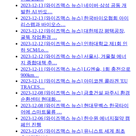
2023-12-13
[와이즈맥스 뉴스] 네이버·삼성 공동 개
발한 AI 반도…
2023-12-13
[와이즈맥스 뉴스] 한국바이오협회 아이
리스랩과 바이오스…
2023-12-12
[와이즈맥스 뉴스] 대한제강 평택공장,
굴뚝 작업환경 …
2023-12-12
[와이즈맥스 뉴스] 인하대학교 제1회 인
하 SCM/Lo…
2023-12-12
[와이즈맥스 뉴스] 서울시, 겨울철 에너
지 종합대책 추…
2023-12-11
[와이즈맥스 뉴스] LG엔솔, 1회 충전으로
900km…
2023-12-11
[와이즈맥스 뉴스] 아미코젠 콜라겐 'EU
TRACES…
2023-12-08
[와이즈맥스 뉴스] 금호건설 파주시 환경
순환센터 현대화…
2023-12-08
[와이즈맥스 뉴스] 현대무벡스 한국타이
어에 스마트물류 …
2023-12-06
[와이즈맥스 뉴스] 한수원 에너지절약 캠
페인 진행
2023-12-05
[와이즈맥스 뉴스] 유니스트 세계 최초