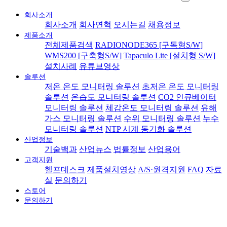
회사소개
회사소개
회사연혁
오시는길
채용정보
제품소개
전체제품검색
RADIONODE365 [구독형S/W]
WMS200 [구축형S/W]
Tapaculo Lite [설치형 S/W]
설치사례
유튜브영상
솔루션
저온 온도 모니터링 솔루션
초저온 온도 모니터링
솔루션
온습도 모니터링 솔루션
CO2 인큐베이터
모니터링 솔루션
체감온도 모니터링 솔루션
유해
가스 모니터링 솔루션
수위 모니터링 솔루션
누수
모니터링 솔루션
NTP 시계 동기화 솔루션
산업정보
기술백과
산업뉴스
법률정보
산업용어
고객지원
헬프데스크
제품설치영상
A/S·원격지원
FAQ
자료
실
문의하기
스토어
문의하기