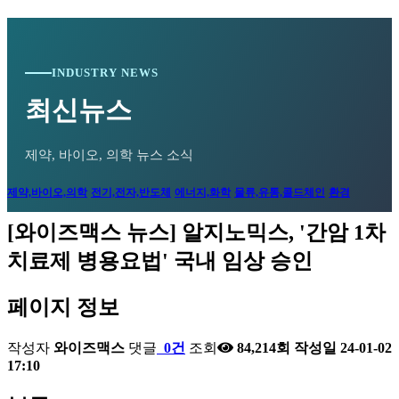
INDUSTRY NEWS
최신뉴스
제약, 바이오, 의학 뉴스 소식
제약,바이오,의학
전기,전자,반도체
에너지,화학
물류,유통,콜드체인
환경
[와이즈맥스 뉴스] 알지노믹스, '간암 1차
치료제 병용요법' 국내 임상 승인
페이지 정보
작성자
와이즈맥스
댓글
0건
조회
84,214회
작성일
24-01-02
17:10