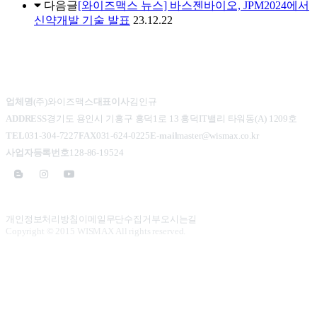
다음글
[와이즈맥스 뉴스] 바스젠바이오, JPM2024에서
신약개발 기술 발표
23.12.22
업체명
(주)와이즈맥스
대표이사
김인규
ADDRESS
경기도 용인시 기흥구 흥덕1로 13 흥덕IT밸리 타워동(A) 1209호
TEL
031-304-7227
FAX
031-624-0225
E-mail
master@wismax.co.kr
사업자등록번호
128-86-19524
개인정보처리방침
이메일무단수집거부
오시는길
Copyright
©
2015 WISMAX All rights reserved.