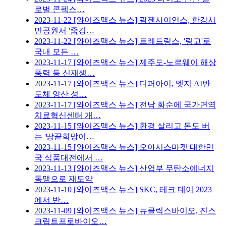
로벌 콘펙스…
2023-11-22
[와이즈맥스 뉴스] 팜젠사이언스, 한강시
민공원서 '줍깅…
2023-11-22
[와이즈맥스 뉴스] 트레드링스, '링고'로
국내 모든 …
2023-11-17
[와이즈맥스 뉴스] 제주도-노르웨이 해상
풍력 등 신재생…
2023-11-17
[와이즈맥스 뉴스] 디퍼아이, 엣지 AI반
도체 양산 성…
2023-11-17
[와이즈맥스 뉴스] 전남 화순에 국가면역
치료혁신센터 개…
2023-11-15
[와이즈맥스 뉴스] 환경 살리고 돈도 버
는 '땅끝희망이…
2023-11-15
[와이즈맥스 뉴스] 오아시스마켓 대한민
국 식품대전에서 …
2023-11-13
[와이즈맥스 뉴스] 산업부 무탄소에너지
동맹으로 재도약
2023-11-10
[와이즈맥스 뉴스] SKC, 테크 데이 2023
에서 반…
2023-11-09
[와이즈맥스 뉴스] 뉴클릭스바이오, 진스
크립트프로바이오…