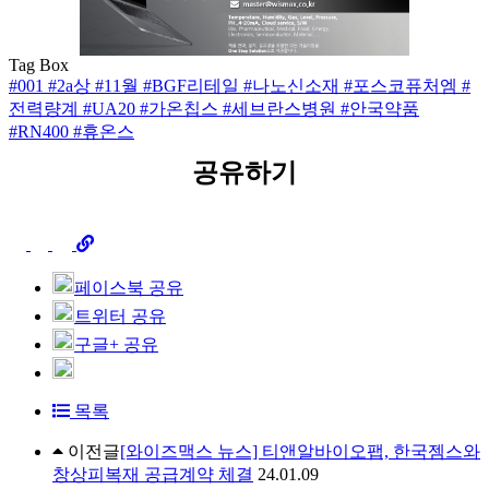
Tag Box
#001
#2a상
#11월
#BGF리테일
#나노신소재
#포스코퓨처엠
#
전력량계
#UA20
#가온칩스
#세브란스병원
#안국약품
#RN400
#휴온스
공유하기
페이스북 공유
트위터 공유
구글+ 공유
목록
이전글
[와이즈맥스 뉴스] 티앤알바이오팹, 한국젬스와
창상피복재 공급계약 체결
24.01.09