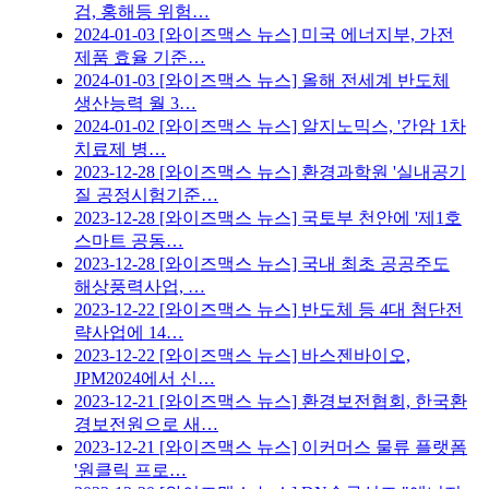
검, 홍해등 위험…
2024-01-03
[와이즈맥스 뉴스] 미국 에너지부, 가전
제품 효율 기준…
2024-01-03
[와이즈맥스 뉴스] 올해 전세계 반도체
생산능력 월 3…
2024-01-02
[와이즈맥스 뉴스] 알지노믹스, '간암 1차
치료제 병…
2023-12-28
[와이즈맥스 뉴스] 환경과학원 '실내공기
질 공정시험기준…
2023-12-28
[와이즈맥스 뉴스] 국토부 천안에 '제1호
스마트 공동…
2023-12-28
[와이즈맥스 뉴스] 국내 최초 공공주도
해상풍력사업, …
2023-12-22
[와이즈맥스 뉴스] 반도체 등 4대 첨단전
략사업에 14…
2023-12-22
[와이즈맥스 뉴스] 바스젠바이오,
JPM2024에서 신…
2023-12-21
[와이즈맥스 뉴스] 환경보전협회, 한국환
경보전원으로 새…
2023-12-21
[와이즈맥스 뉴스] 이커머스 물류 플랫폼
'원클릭 프로…