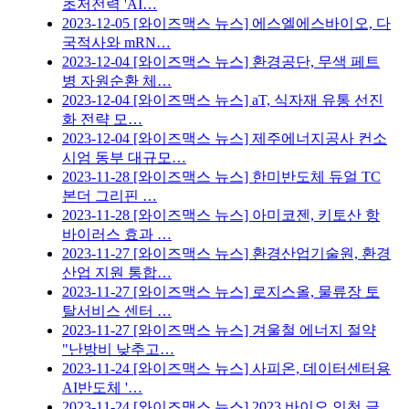
초저전력 'AI…
2023-12-05
[와이즈맥스 뉴스] 에스엘에스바이오, 다
국적사와 mRN…
2023-12-04
[와이즈맥스 뉴스] 환경공단, 무색 페트
병 자원순환 체…
2023-12-04
[와이즈맥스 뉴스] aT, 식자재 유통 선진
화 전략 모…
2023-12-04
[와이즈맥스 뉴스] 제주에너지공사 컨소
시엄 동부 대규모…
2023-11-28
[와이즈맥스 뉴스] 한미반도체 듀얼 TC
본더 그리핀 …
2023-11-28
[와이즈맥스 뉴스] 아미코젠, 키토산 항
바이러스 효과 …
2023-11-27
[와이즈맥스 뉴스] 환경산업기술원, 환경
산업 지원 통합…
2023-11-27
[와이즈맥스 뉴스] 로지스올, 물류장 토
탈서비스 센터 …
2023-11-27
[와이즈맥스 뉴스] 겨울철 에너지 절약
"난방비 낮추고…
2023-11-24
[와이즈맥스 뉴스] 사피온, 데이터센터용
AI반도체 '…
2023-11-24
[와이즈맥스 뉴스] 2023 바이오 인천 글