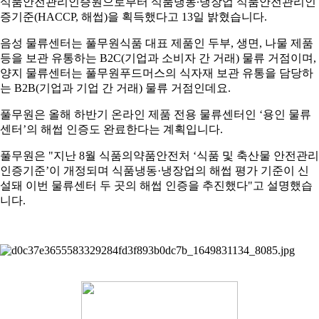
식품안전관리인증원으로부터 식품냉동∙냉장업 식품안전관리인
2023-12-04
[와이즈맥스 뉴스] 환경공단, 무색 페트병 자원순환
mRN…
증기준(HACCP, 해썹)을 획득했다고 13일 밝혔습니다.
2023-12-04
[와이즈맥스 뉴스] aT, 식자재 유통 선진화 전략
체…
2023-12-04
[와이즈맥스 뉴스] 제주에너지공사 컨소시엄 동부
모…
음성 물류센터는 풀무원식품 대표 제품인 두부, 생면, 나물 제품
2023-11-28
[와이즈맥스 뉴스] 한미반도체 듀얼 TC 본더 그리
대규모…
등을 보관 유통하는 B2C(기업과 소비자 간 거래) 물류 거점이며,
2023-11-28
[와이즈맥스 뉴스] 아미코젠, 키토산 항바이러스 효
핀 …
양지 물류센터는 풀무원푸드머스의 식자재 보관 유통을 담당하
2023-11-27
[와이즈맥스 뉴스] 환경산업기술원, 환경산업 지원
과 …
는 B2B(기업과 기업 간 거래) 물류 거점인데요.
2023-11-27
[와이즈맥스 뉴스] 로지스올, 물류장 토탈서비스 센
통합…
2023-11-27
[와이즈맥스 뉴스] 겨울철 에너지 절약 "난방비 낮
터 …
풀무원은 올해 하반기 온라인 제품 전용 물류센터인 ‘용인 물류
2023-11-24
[와이즈맥스 뉴스] 사피온, 데이터센터용 AI반도체
추고…
센터’의 해썹 인증도 완료한다는 계획입니다.
2023-11-24
[와이즈맥스 뉴스] 2023 바이오 인천 글로벌 콘펙
'…
2023-11-22
[와이즈맥스 뉴스] 팜젠사이언스, 한강시민공원서
스…
풀무원은 "지난 8월 식품의약품안전처 ‘식품 및 축산물 안전관리
2023-11-22
[와이즈맥스 뉴스] 트레드링스, '링고'로 국내 모든
'줍깅…
인증기준’이 개정되며 식품냉동·냉장업의 해썹 평가 기준이 신
2023-11-17
[와이즈맥스 뉴스] 제주도-노르웨이 해상풍력 등
…
설돼 이번 물류센터 두 곳의 해썹 인증을 추진했다"고 설명했습
2023-11-17
[와이즈맥스 뉴스] 디퍼아이, 엣지 AI반도체 양산
신재생…
니다.
2023-11-17
[와이즈맥스 뉴스] 전남 화순에 국가면역치료혁신
성…
2023-11-15
[와이즈맥스 뉴스] 환경 살리고 돈도 버는 '땅끝희
센터 개…
2023-11-15
[와이즈맥스 뉴스] 오아시스마켓 대한민국 식품대
망이…
2023-11-13
[와이즈맥스 뉴스] 산업부 무탄소에너지 동맹으로
전에서 …
2023-11-10
[와이즈맥스 뉴스] SKC, 테크 데이 2023에서 반…
재도약
2023-11-09
[와이즈맥스 뉴스] 뉴클릭스바이오, 진스크립트프
2023-11-07
[와이즈맥스 뉴스] 해양환경공단, 부산서 해양폐기
로바이오…
2023-11-07
[와이즈맥스 뉴스] 현대무벡스, 스마트 물류 수주로
물 정…
2023-11-03
[와이즈맥스 뉴스] 비에이에너지, BSS 솔루션으로