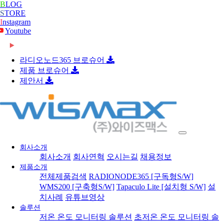
B
LOG
S
TORE
I
nstagram
Youtube
2026-06-08
[와이즈맥스 뉴스] 롯데글로벌로지스, 베트남 대형
2026-06-08
[와이즈맥스 뉴스] 빌 게이츠 손잡고 한미 원전 협
콜드…
라디오노드365 브로슈어
2026-06-08
[와이즈맥스 뉴스] 한-세르비아 CEPA 타결…반도
력 …
제품 브로슈어
2026-06-08
[와이즈맥스 뉴스] 진격의 K바이오, ‘제약업계 노
체·…
제안서
2024-02-16
[와이즈맥스 뉴스] 부산시 디지털 물류서비스 실증
벨상…
2024-02-16
[와이즈맥스 뉴스] 에너지공단, 2024 지원사업 종
지원…
2024-02-14
[와이즈맥스 뉴스] LG에너지솔루션, 호주
합…
2024-02-14
[와이즈맥스 뉴스] 와이바이오로직스, 박셀바이오
WesCEF…
2024-01-30
[와이즈맥스 뉴스] 환경보건 통합감시·평가시스템
에 기술…
2024-01-30
[와이즈맥스 뉴스] 동서발전-LX판토스, 재생에너
올해 …
2024-01-29
[와이즈맥스 뉴스] 에너지연, '그린수소' 대량 생산
지로 …
회사소개
2024-01-25
[와이즈맥스 뉴스] 극한 환경에도 작동하는 차세대
…
회사소개
회사연혁
오시는길
채용정보
2024-01-23
[와이즈맥스 뉴스] 신테카바이오 신약개발 생성형
반도…
제품소개
2024-01-22
[와이즈맥스 뉴스] 시흥시, 제32기 민간환경감시원
인공지…
전체제품검색
RADIONODE365 [구독형S/W]
2024-01-22
[와이즈맥스 뉴스] CJ대한통운 JW중외제약 물류
모
WMS200 [구축형S/W]
Tapaculo Lite [설치형 S/W]
설
2024-01-18
[와이즈맥스 뉴스] 인천시, 신재생에너지 보급에
수주…
치사례
유튜브영상
2024-01-17
[와이즈맥스 뉴스] '반도체 생명수' 초순수 국산화,
122…
솔루션
2024-01-17
[와이즈맥스 뉴스] 바이오노트 '혈전 스크리닝 위한
…
저온 온도 모니터링 솔루션
초저온 온도 모니터링 솔