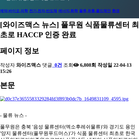
2023-12-20
[와이즈맥스 뉴스] 반도체 초음파 자동화 검사 장비
인…
2023-12-19
[와이즈맥스 뉴스] 에이비엘바이오 파킨슨병 치료
제약,바이오,의학
전기,전자,반도체
에너지,화학
물류,유통,콜드체인
환경
개…
2023-12-18
[와이즈맥스 뉴스] 환경산업기술원, ESG ON 세미
제 美 …
2023-12-18
[와이즈맥스 뉴스] 서울시 내 도시첨단물류단지 추
[와이즈맥스 뉴스] 풀무원 식품물류센터 최
나…
2023-12-15
[와이즈맥스 뉴스] 에너지경제연구원, 산업부문 에
진 탄…
초로 HACCP 인증 완료
2023-12-15
[와이즈맥스 뉴스] 인텔 AI반도체 가우디3 발표
너지효…
2023-12-15
[와이즈맥스 뉴스] LG화학 휴미라 바이오시밀러
2023-12-14
[와이즈맥스 뉴스] 현대위아 올해의 ESG기업 대상
'젤렌…
페이지 정보
2023-12-14
[와이즈맥스 뉴스] 포스코플로우, 글로벌 진출 본격
수…
2023-12-14
[와이즈맥스 뉴스] 에너지연 'KIER 컨퍼런스
화
작성자
와이즈맥스
댓글
0건
조회
6,808회
작성일
22-04-13
2023-12-13
[와이즈맥스 뉴스] 네이버·삼성 공동 개발한 AI 반
202…
15:26
2023-12-13
[와이즈맥스 뉴스] 한국바이오협회 아이리스랩과
도…
2023-12-12
[와이즈맥스 뉴스] 대한제강 평택공장, 굴뚝 작업환
바이오스…
본문
2023-12-12
[와이즈맥스 뉴스] 인하대학교 제1회 인하
경 …
2023-12-12
[와이즈맥스 뉴스] 서울시, 겨울철 에너지 종합대책
SCM/Lo…
2023-12-11
[와이즈맥스 뉴스] LG엔솔, 1회 충전으로
추…
2023-12-11
[와이즈맥스 뉴스] 아미코젠 콜라겐 'EU
900km…
2023-12-08
[와이즈맥스 뉴스] 금호건설 파주시 환경순환센터
TRACES…
- 물류 뉴스 -
2023-12-08
[와이즈맥스 뉴스] 현대무벡스 한국타이어에 스마
현대화…
2023-12-06
[와이즈맥스 뉴스] 한수원 에너지절약 캠페인 진행
트물류 …
풀무원은 충북 '음성 물류센터(엑소후레쉬물류)'와 경기도 용인
2023-12-05
[와이즈맥스 뉴스] 유니스트 세계 최초 초저전력
'양지 물류센터(풀무원푸드머스)'가 식품 물류센터 최초로 한국
2023-12-05
[와이즈맥스 뉴스] 에스엘에스바이오, 다국적사와
'AI…