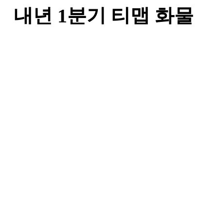
내년 1분기 티맵 화물
출시 물류시장 공략
작성자
와이즈맥스
댓글
0건
조회
6,703회
작성일
22-12-16 13:43
- 물류 뉴스 -
티맵모빌리티는 데이터 기반