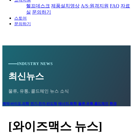
고객지원
헬프데스크
제품설치영상
A/S·원격지원
FAQ
자료
실
문의하기
스토어
문의하기
INDUSTRY NEWS
최신뉴스
물류, 유통, 콜드체인 뉴스 소식
제약,바이오,의학
전기,전자,반도체
에너지,화학
물류,유통,콜드체인
환경
[와이즈맥스 뉴스]