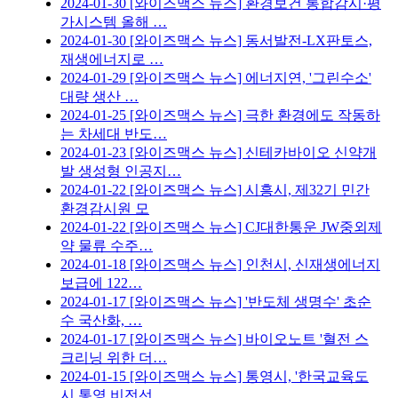
2024-01-30
[와이즈맥스 뉴스] 환경보건 통합감시·평
가시스템 올해 …
2024-01-30
[와이즈맥스 뉴스] 동서발전-LX판토스,
재생에너지로 …
2024-01-29
[와이즈맥스 뉴스] 에너지연, '그린수소'
대량 생산 …
2024-01-25
[와이즈맥스 뉴스] 극한 환경에도 작동하
는 차세대 반도…
2024-01-23
[와이즈맥스 뉴스] 신테카바이오 신약개
발 생성형 인공지…
2024-01-22
[와이즈맥스 뉴스] 시흥시, 제32기 민간
환경감시원 모
2024-01-22
[와이즈맥스 뉴스] CJ대한통운 JW중외제
약 물류 수주…
2024-01-18
[와이즈맥스 뉴스] 인천시, 신재생에너지
보급에 122…
2024-01-17
[와이즈맥스 뉴스] '반도체 생명수' 초순
수 국산화, …
2024-01-17
[와이즈맥스 뉴스] 바이오노트 '혈전 스
크리닝 위한 더…
2024-01-15
[와이즈맥스 뉴스] 통영시, '한국교육도
시 통영 비전선…