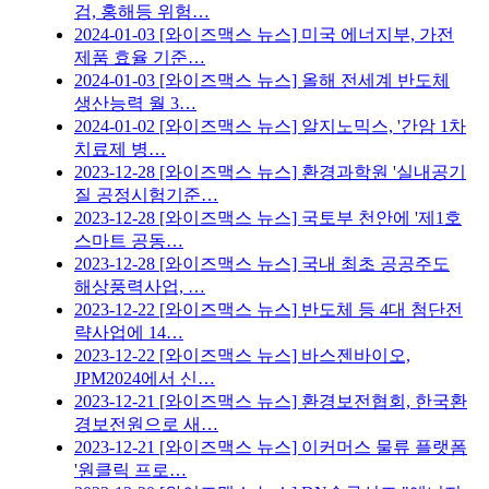
검, 홍해등 위험…
2024-01-03
[와이즈맥스 뉴스] 미국 에너지부, 가전
제품 효율 기준…
2024-01-03
[와이즈맥스 뉴스] 올해 전세계 반도체
생산능력 월 3…
2024-01-02
[와이즈맥스 뉴스] 알지노믹스, '간암 1차
치료제 병…
2023-12-28
[와이즈맥스 뉴스] 환경과학원 '실내공기
질 공정시험기준…
2023-12-28
[와이즈맥스 뉴스] 국토부 천안에 '제1호
스마트 공동…
2023-12-28
[와이즈맥스 뉴스] 국내 최초 공공주도
해상풍력사업, …
2023-12-22
[와이즈맥스 뉴스] 반도체 등 4대 첨단전
략사업에 14…
2023-12-22
[와이즈맥스 뉴스] 바스젠바이오,
JPM2024에서 신…
2023-12-21
[와이즈맥스 뉴스] 환경보전협회, 한국환
경보전원으로 새…
2023-12-21
[와이즈맥스 뉴스] 이커머스 물류 플랫폼
'원클릭 프로…