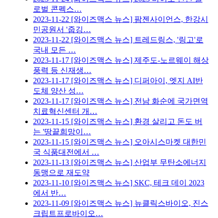
로벌 콘펙스…
2023-11-22
[와이즈맥스 뉴스] 팜젠사이언스, 한강시
민공원서 '줍깅…
2023-11-22
[와이즈맥스 뉴스] 트레드링스, '링고'로
국내 모든 …
2023-11-17
[와이즈맥스 뉴스] 제주도-노르웨이 해상
풍력 등 신재생…
2023-11-17
[와이즈맥스 뉴스] 디퍼아이, 엣지 AI반
도체 양산 성…
2023-11-17
[와이즈맥스 뉴스] 전남 화순에 국가면역
치료혁신센터 개…
2023-11-15
[와이즈맥스 뉴스] 환경 살리고 돈도 버
는 '땅끝희망이…
2023-11-15
[와이즈맥스 뉴스] 오아시스마켓 대한민
국 식품대전에서 …
2023-11-13
[와이즈맥스 뉴스] 산업부 무탄소에너지
동맹으로 재도약
2023-11-10
[와이즈맥스 뉴스] SKC, 테크 데이 2023
에서 반…
2023-11-09
[와이즈맥스 뉴스] 뉴클릭스바이오, 진스
크립트프로바이오…