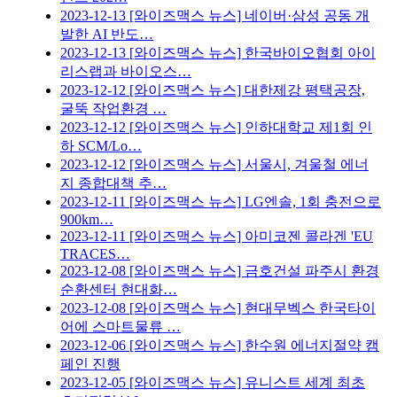
2023-12-13
[와이즈맥스 뉴스] 네이버·삼성 공동 개
발한 AI 반도…
2023-12-13
[와이즈맥스 뉴스] 한국바이오협회 아이
리스랩과 바이오스…
2023-12-12
[와이즈맥스 뉴스] 대한제강 평택공장,
굴뚝 작업환경 …
2023-12-12
[와이즈맥스 뉴스] 인하대학교 제1회 인
하 SCM/Lo…
2023-12-12
[와이즈맥스 뉴스] 서울시, 겨울철 에너
지 종합대책 추…
2023-12-11
[와이즈맥스 뉴스] LG엔솔, 1회 충전으로
900km…
2023-12-11
[와이즈맥스 뉴스] 아미코젠 콜라겐 'EU
TRACES…
2023-12-08
[와이즈맥스 뉴스] 금호건설 파주시 환경
순환센터 현대화…
2023-12-08
[와이즈맥스 뉴스] 현대무벡스 한국타이
어에 스마트물류 …
2023-12-06
[와이즈맥스 뉴스] 한수원 에너지절약 캠
페인 진행
2023-12-05
[와이즈맥스 뉴스] 유니스트 세계 최초