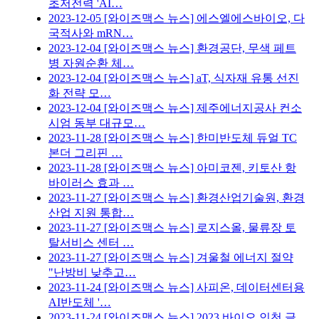
초저전력 'AI…
2023-12-05
[와이즈맥스 뉴스] 에스엘에스바이오, 다
국적사와 mRN…
2023-12-04
[와이즈맥스 뉴스] 환경공단, 무색 페트
병 자원순환 체…
2023-12-04
[와이즈맥스 뉴스] aT, 식자재 유통 선진
화 전략 모…
2023-12-04
[와이즈맥스 뉴스] 제주에너지공사 컨소
시엄 동부 대규모…
2023-11-28
[와이즈맥스 뉴스] 한미반도체 듀얼 TC
본더 그리핀 …
2023-11-28
[와이즈맥스 뉴스] 아미코젠, 키토산 항
바이러스 효과 …
2023-11-27
[와이즈맥스 뉴스] 환경산업기술원, 환경
산업 지원 통합…
2023-11-27
[와이즈맥스 뉴스] 로지스올, 물류장 토
탈서비스 센터 …
2023-11-27
[와이즈맥스 뉴스] 겨울철 에너지 절약
"난방비 낮추고…
2023-11-24
[와이즈맥스 뉴스] 사피온, 데이터센터용
AI반도체 '…
2023-11-24
[와이즈맥스 뉴스] 2023 바이오 인천 글