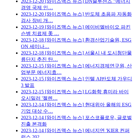
2023-12-20
[와이즈맥스 뉴스] DN솔루션즈 "에너지
경영 국제 인…
2023-12-20
[와이즈맥스 뉴스] 반도체 초음파 자동화
검사 장비 개…
2023-12-19
[와이즈맥스 뉴스] 에이비엘바이오 파킨
슨병 치료제 美 …
2023-12-18
[와이즈맥스 뉴스] 환경산업기술원, ESG
ON 세미나…
2023-12-18
[와이즈맥스 뉴스] 서울시 내 도시첨단물
류단지 추진 탄…
2023-12-15
[와이즈맥스 뉴스] 에너지경제연구원, 산
업부문 에너지효…
2023-12-15
[와이즈맥스 뉴스] 인텔 AI반도체 가우디
3 발표
2023-12-15
[와이즈맥스 뉴스] LG화학 휴미라 바이
오시밀러 '젤렌…
2023-12-14
[와이즈맥스 뉴스] 현대위아 올해의 ESG
기업 대상 수…
2023-12-14
[와이즈맥스 뉴스] 포스코플로우, 글로벌
진출 본격화
2023-12-14
[와이즈맥스 뉴스] 에너지연 'KIER 컨퍼
런스 202…