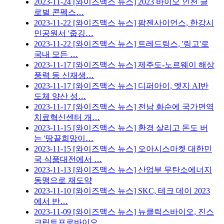
2023-11-24
[와이즈맥스 뉴스] 2023 바이오 인천 글
로벌 콘펙스…
2023-11-22
[와이즈맥스 뉴스] 팜젠사이언스, 한강시
민공원서 '줍깅…
2023-11-22
[와이즈맥스 뉴스] 트레드링스, '링고'로
국내 모든 …
2023-11-17
[와이즈맥스 뉴스] 제주도-노르웨이 해상
풍력 등 신재생…
2023-11-17
[와이즈맥스 뉴스] 디퍼아이, 엣지 AI반
도체 양산 성…
2023-11-17
[와이즈맥스 뉴스] 전남 화순에 국가면역
치료혁신센터 개…
2023-11-15
[와이즈맥스 뉴스] 환경 살리고 돈도 버
는 '땅끝희망이…
2023-11-15
[와이즈맥스 뉴스] 오아시스마켓 대한민
국 식품대전에서 …
2023-11-13
[와이즈맥스 뉴스] 산업부 무탄소에너지
동맹으로 재도약
2023-11-10
[와이즈맥스 뉴스] SKC, 테크 데이 2023
에서 반…
2023-11-09
[와이즈맥스 뉴스] 뉴클릭스바이오, 진스
크립트프로바이오…