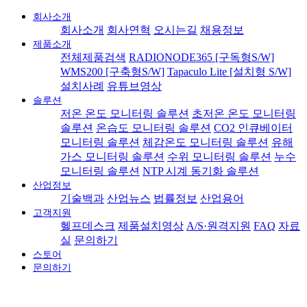
회사소개
회사소개
회사연혁
오시는길
채용정보
제품소개
전체제품검색
RADIONODE365 [구독형S/W]
WMS200 [구축형S/W]
Tapaculo Lite [설치형 S/W]
설치사례
유튜브영상
솔루션
저온 온도 모니터링 솔루션
초저온 온도 모니터링
솔루션
온습도 모니터링 솔루션
CO2 인큐베이터
모니터링 솔루션
체감온도 모니터링 솔루션
유해
가스 모니터링 솔루션
수위 모니터링 솔루션
누수
모니터링 솔루션
NTP 시계 동기화 솔루션
산업정보
기술백과
산업뉴스
법률정보
산업용어
고객지원
헬프데스크
제품설치영상
A/S·원격지원
FAQ
자료
실
문의하기
스토어
문의하기