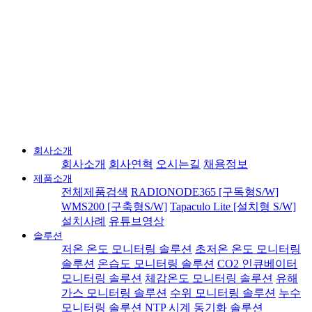
회사소개
회사소개
회사연혁
오시는길
채용정보
제품소개
전체제품검색
RADIONODE365 [구독형S/W]
WMS200 [구축형S/W]
Tapaculo Lite [설치형 S/W]
설치사례
유튜브영상
솔루션
저온 온도 모니터링 솔루션
초저온 온도 모니터링
솔루션
온습도 모니터링 솔루션
CO2 인큐베이터
모니터링 솔루션
체감온도 모니터링 솔루션
유해
가스 모니터링 솔루션
수위 모니터링 솔루션
누수
모니터링 솔루션
NTP 시계 동기화 솔루션