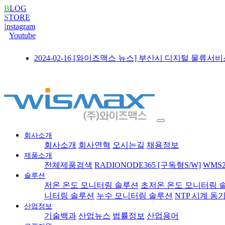
B
LOG
S
TORE
I
nstagram
Youtube
2024-02-16
[와이즈맥스 뉴스] 부산시 디지털 물류서비
회사소개
회사소개
회사연혁
오시는길
채용정보
제품소개
전체제품검색
RADIONODE365 [구독형S/W]
WMS2
솔루션
저온 온도 모니터링 솔루션
초저온 온도 모니터링 
니터링 솔루션
누수 모니터링 솔루션
NTP 시계 동
산업정보
기술백과
산업뉴스
법률정보
산업용어