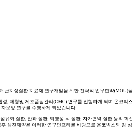
 체…
모…
 대규모…
 …
과 …
 통합…
터 …
낮추고…
'…
스…
'줍깅…
 …
신재생…
성…
센터 개…
화 난치성질환 치료제 연구개발을 위한 전략적 업무협약(MOU)
망이…
전에서 …
, 제형및 제조품질관리(CMC) 연구를 진행하게 되며 온코빅스는
재도약
련 자문및 연구를 수행하게 되었습니다.
로바이오…
섬유화 질환, 안과 질환, 퇴행성 뇌 질환, 자가면역 질환 등의 
물 정…
후 삼진제약은 이러한 연구인프라를 바탕으로 온코빅스와 암·섬유
 글…