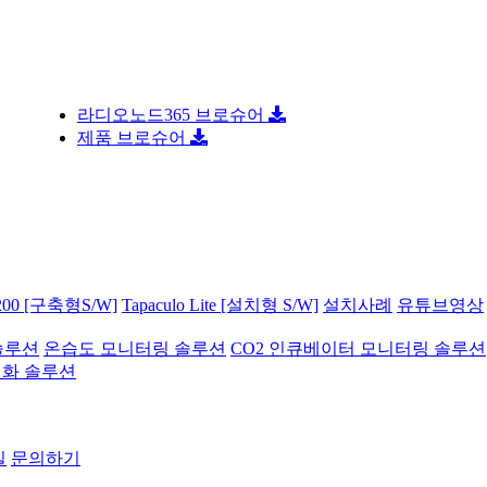
 콜드…
라디오노드365 브로슈어
 …
제품 브로슈어
체·…
벨상…
 지원…
합…
F…
에 기술…
올해 …
로 …
00 [구축형S/W]
Tapaculo Lite [설치형 S/W]
설치사례
유튜브영상
 …
 반도…
솔루션
온습도 모니터링 솔루션
CO2 인큐베이터 모니터링 솔루션
 인공지…
기화 솔루션
 모
 수주…
22…
 …
실
문의하기
 더…