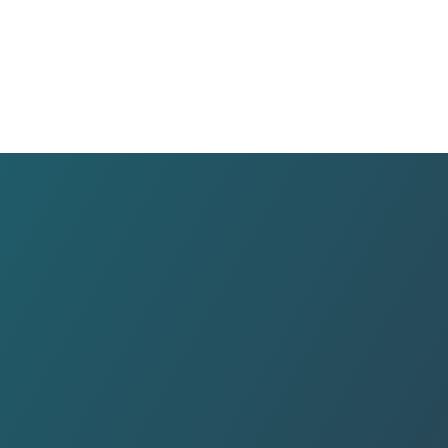
전선…
미…
재…
송 반…
싱 설…
소·…
 '…
창상피복…
재생…
도…
 구…
 위험…
기준…
 3…
병…
시험기준…
공동…
, …
14…
신…
으로 새…
프로…