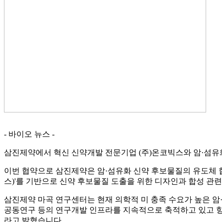
2023-12-04
[와이즈맥스 뉴스] 환경공단, 무색 페트병 자원순환
2023-12-04
[와이즈맥스 뉴스] aT, 식자재 유통 선진화 전략 
2023-12-04
[와이즈맥스 뉴스] 제주에너지공사 컨소시엄 동부
2023-11-28
[와이즈맥스 뉴스] 한미반도체 듀얼 TC 본더 그리핀
2023-11-28
[와이즈맥스 뉴스] 아미코젠, 키토산 항바이러스 효
2023-11-27
[와이즈맥스 뉴스] 환경산업기술원, 환경산업 지원
2023-11-27
[와이즈맥스 뉴스] 로지스올, 물류장 토탈서비스 센
2023-11-27
[와이즈맥스 뉴스] 겨울철 에너지 절약 "난방비 
2023-11-24
[와이즈맥스 뉴스] 사피온, 데이터센터용 AI반도체 
2023-11-24
[와이즈맥스 뉴스] 2023 바이오 인천 글로벌 콘펙
2023-11-22
[와이즈맥스 뉴스] 팜젠사이언스, 한강시민공원서 
2023-11-22
[와이즈맥스 뉴스] 트레드링스, '링고'로 국내 모든
2023-11-17
[와이즈맥스 뉴스] 제주도-노르웨이 해상풍력 등 
- 바이오 뉴스 -
2023-11-17
[와이즈맥스 뉴스] 디퍼아이, 엣지 AI반도체 양산 
2023-11-17
[와이즈맥스 뉴스] 전남 화순에 국가면역치료혁신
삼진제약에서 혁신 신약개발 전문기업 (주)온코빅스와 암·섬유
2023-11-15
[와이즈맥스 뉴스] 환경 살리고 돈도 버는 '땅끝희
2023-11-15
[와이즈맥스 뉴스] 오아시스마켓 대한민국 식품대
이번 협약으로 삼진제약은 암·섬유화 신약 후보물질의 유도체 합성
2023-11-13
[와이즈맥스 뉴스] 산업부 무탄소에너지 동맹으로 
스)'를 기반으로 신약 후보물질 도출을 위한 디자인과 합성 관
2023-11-10
[와이즈맥스 뉴스] SKC, 테크 데이 2023에서 반…
2023-11-09
[와이즈맥스 뉴스] 뉴클릭스바이오, 진스크립트프
삼진제약 마곡 연구센터는 현재 의학적 미 충족 수요가 높은 암·
2023-11-07
[와이즈맥스 뉴스] 해양환경공단, 부산서 해양폐기
공동연구 등의 연구개발 인프라를 지속적으로 축적하고 있고 향
2023-11-07
[와이즈맥스 뉴스] 현대무벡스, 스마트 물류 수주로
라고 밝혔습니다.