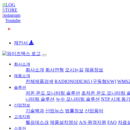
B
LOG
S
TORE
I
nstagram
Youtube
2026-06-08
[와이즈맥스 뉴스] 롯데글로벌로지스, 베트남 대형
2026-06-08
[와이즈맥스 뉴스] 빌 게이츠 손잡고 한미 원전 협력
2026-06-08
[와이즈맥스 뉴스] 한-세르비아 CEPA 타결…반도
제안서
2026-06-08
[와이즈맥스 뉴스] 진격의 K바이오, ‘제약업계 노
2024-02-16
[와이즈맥스 뉴스] 부산시 디지털 물류서비스 실증
2024-02-16
[와이즈맥스 뉴스] 에너지공단, 2024 지원사업 종
2024-02-14
[와이즈맥스 뉴스] LG에너지솔루션, 호주 WesCE
회사소개
2024-02-14
[와이즈맥스 뉴스] 와이바이오로직스, 박셀바이오
회사소개
회사연혁
오시는길
채용정보
2024-01-30
[와이즈맥스 뉴스] 환경보건 통합감시·평가시스템 
제품소개
2024-01-30
[와이즈맥스 뉴스] 동서발전-LX판토스, 재생에너지
전체제품검색
RADIONODE365 [구독형S/W]
WMS2
2024-01-29
[와이즈맥스 뉴스] 에너지연, '그린수소' 대량 생산
솔루션
2024-01-25
[와이즈맥스 뉴스] 극한 환경에도 작동하는 차세대
저온 온도 모니터링 솔루션
초저온 온도 모니터링 
2024-01-23
[와이즈맥스 뉴스] 신테카바이오 신약개발 생성형
니터링 솔루션
누수 모니터링 솔루션
NTP 시계 동
2024-01-22
[와이즈맥스 뉴스] 시흥시, 제32기 민간환경감시원
산업정보
2024-01-22
[와이즈맥스 뉴스] CJ대한통운 JW중외제약 물류
기술백과
산업뉴스
법률정보
산업용어
2024-01-18
[와이즈맥스 뉴스] 인천시, 신재생에너지 보급에 1
고객지원
2024-01-17
[와이즈맥스 뉴스] '반도체 생명수' 초순수 국산화,
헬프데스크
제품설치영상
A/S·원격지원
FAQ
자료
2024-01-17
[와이즈맥스 뉴스] 바이오노트 '혈전 스크리닝 위한
스토어