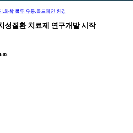
 인…
 개…
지,화학
물류,유통,콜드체인
환경
 美 …
미나…
진 탄…
난치성질환 치료제 연구개발 시작
에너지효…
젤렌…
 수…
격화
4:05
…
도…
바이오스…
경 …
o…
 추…
…
…
 현대화…
트물류 …
I…
mRN…