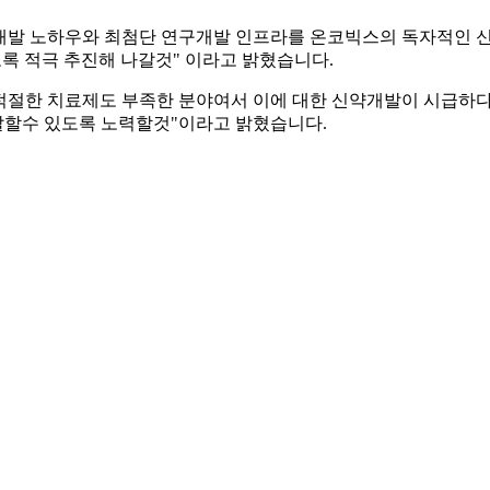
 2…
 서…
개발 노하우와 최첨단 연구개발 인프라를 온코빅스의 독자적인 신
캠페인…
록 적극 추진해 나갈것" 이라고 밝혔습니다.
수 재…
물류센터…
절한 치료제도 부족한 분야여서 이에 대한 신약개발이 시급하다"
…
발할수 있도록 노력할것"이라고 밝혔습니다.
반도…
바이오…
환경 …
곳 추…
업장 …
린룸 …
11…
 친환…
 R&…