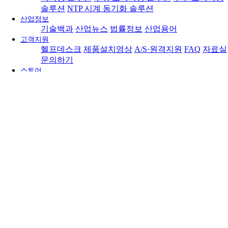
솔루션
NTP 시계 동기화 솔루션
산업정보
기술백과
산업뉴스
법률정보
산업용어
고객지원
헬프데스크
제품설치영상
A/S·원격지원
FAQ
자료실
문의하기
스토어
문의하기
DICTIONARY
백과사전
자주 사용하는 용어들에 대한 사전입니다.