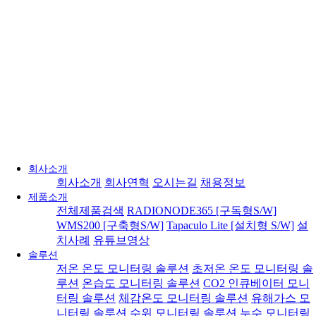
회사소개
회사소개
회사연혁
오시는길
채용정보
제품소개
전체제품검색
RADIONODE365 [구독형S/W]
WMS200 [구축형S/W]
Tapaculo Lite [설치형 S/W]
설
치사례
유튜브영상
솔루션
저온 온도 모니터링 솔루션
초저온 온도 모니터링 솔
루션
온습도 모니터링 솔루션
CO2 인큐베이터 모니
터링 솔루션
체감온도 모니터링 솔루션
유해가스 모
니터링 솔루션
수위 모니터링 솔루션
누수 모니터링