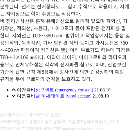
2023-12-04
[와이즈맥스 뉴스] 환경공단, 무색 페트병 자원순환
mRN…
분류된다. 전계는 전기장파로 그 힘이 수직으로 작용하고, 자계
2023-12-04
[와이즈맥스 뉴스] aT, 식자재 유통 선진화 전략
체…
는 자기장으로 힘이 수평으로 작용한다. 

2023-12-04
[와이즈맥스 뉴스] 제주에너지공사 컨소시엄 동부
모…
비 전리방사선은 흔히 유해광선으로 알려져 있으며 자외선, 가
2023-11-28
[와이즈맥스 뉴스] 한미반도체 듀얼 TC 본더 그리
대규모…
2023-11-28
[와이즈맥스 뉴스] 아미코젠, 키토산 항바이러스 효
시광선, 적외선, 초음파, 마이크로파 등이 포함된 전자파를 말
핀 …
2023-11-27
[와이즈맥스 뉴스] 환경산업기술원, 환경산업 지원
과 …
한다. 자외선은 100～380 ㎚의 범위이고 작업장에서는 용접 및 
2023-11-27
[와이즈맥스 뉴스] 로지스올, 물류장 토탈서비스 센
통합…
용단작업, 옥외작업, 기타 방전관 작업 등이고 가시광선은 760
2023-11-27
[와이즈맥스 뉴스] 겨울철 에너지 절약 "난방비 낮
터 …
～400 ㎚ 파장이며 적외선은 열선이라 부르기도 하는데 파장은 
2023-11-24
[와이즈맥스 뉴스] 사피온, 데이터센터용 AI반도체
추고…
2023-11-24
[와이즈맥스 뉴스] 2023 바이오 인천 글로벌 콘펙
'…
760～1×106 ㎚이다. 이외에 레이저, 마이크로파와 라디오파 
2023-11-22
[와이즈맥스 뉴스] 팜젠사이언스, 한강시민공원서
스…
등으로 인체유해성은 각각의 전자파를 참고로 하며, 산업보건
2023-11-22
[와이즈맥스 뉴스] 트레드링스, '링고'로 국내 모든
'줍깅…
기준에 관한 규칙 제8장에서 방사선에 의한 건강장해의 예방 
2023-11-17
[와이즈맥스 뉴스] 제주도-노르웨이 해상풍력 등
…
규칙을 두어 근로자의 건강을 보호하고 있다.
2023-11-17
[와이즈맥스 뉴스] 디퍼아이, 엣지 AI반도체 양산
신재생…
2023-11-17
[와이즈맥스 뉴스] 전남 화순에 국가면역치료혁신
성…
이전글
비상콘센트 (emergency consent)
21.08.10
2023-11-15
[와이즈맥스 뉴스] 환경 살리고 돈도 버는 '땅끝희
센터 개…
2023-11-15
[와이즈맥스 뉴스] 오아시스마켓 대한민국 식품대
다음글
비닐 아세테이트 (vinyl acetate)
21.08.10
망이…
2023-11-13
[와이즈맥스 뉴스] 산업부 무탄소에너지 동맹으로
전에서 …
2023-11-10
[와이즈맥스 뉴스] SKC, 테크 데이 2023에서 반…
재도약
2023-11-09
[와이즈맥스 뉴스] 뉴클릭스바이오, 진스크립트프
업체명
(주)와이즈맥스
대표이사
김인규
2023-11-07
[와이즈맥스 뉴스] 해양환경공단, 부산서 해양폐기
로바이오…
ADDRESS
경기도 용인시 기흥구 흥덕1로 13 흥덕IT밸리 타워동(A) 1209호
2023-11-07
[와이즈맥스 뉴스] 현대무벡스, 스마트 물류 수주로
물 정…
TEL
031-304-7227
FAX
031-624-0225
E-mail
master@wismax.co.kr