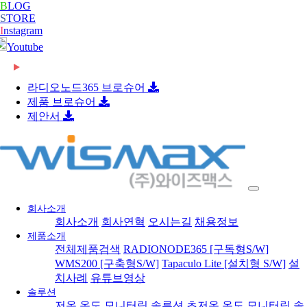
B
LOG
S
TORE
I
nstagram
Youtube
2026-06-08
[와이즈맥스 뉴스] 롯데글로벌로지스, 베트남 대형
2026-06-08
[와이즈맥스 뉴스] 빌 게이츠 손잡고 한미 원전 협
콜드…
라디오노드365 브로슈어
2026-06-08
[와이즈맥스 뉴스] 한-세르비아 CEPA 타결…반도
력 …
제품 브로슈어
2026-06-08
[와이즈맥스 뉴스] 진격의 K바이오, ‘제약업계 노
체·…
제안서
2024-02-16
[와이즈맥스 뉴스] 부산시 디지털 물류서비스 실증
벨상…
2024-02-16
[와이즈맥스 뉴스] 에너지공단, 2024 지원사업 종
지원…
2024-02-14
[와이즈맥스 뉴스] LG에너지솔루션, 호주
합…
2024-02-14
[와이즈맥스 뉴스] 와이바이오로직스, 박셀바이오
WesCEF…
2024-01-30
[와이즈맥스 뉴스] 환경보건 통합감시·평가시스템
에 기술…
2024-01-30
[와이즈맥스 뉴스] 동서발전-LX판토스, 재생에너
올해 …
2024-01-29
[와이즈맥스 뉴스] 에너지연, '그린수소' 대량 생산
지로 …
회사소개
2024-01-25
[와이즈맥스 뉴스] 극한 환경에도 작동하는 차세대
…
회사소개
회사연혁
오시는길
채용정보
2024-01-23
[와이즈맥스 뉴스] 신테카바이오 신약개발 생성형
반도…
제품소개
2024-01-22
[와이즈맥스 뉴스] 시흥시, 제32기 민간환경감시원
인공지…
전체제품검색
RADIONODE365 [구독형S/W]
2024-01-22
[와이즈맥스 뉴스] CJ대한통운 JW중외제약 물류
모
WMS200 [구축형S/W]
Tapaculo Lite [설치형 S/W]
설
2024-01-18
[와이즈맥스 뉴스] 인천시, 신재생에너지 보급에
수주…
치사례
유튜브영상
2024-01-17
[와이즈맥스 뉴스] '반도체 생명수' 초순수 국산화,
122…
솔루션
2024-01-17
[와이즈맥스 뉴스] 바이오노트 '혈전 스크리닝 위한
…
저온 온도 모니터링 솔루션
초저온 온도 모니터링 솔