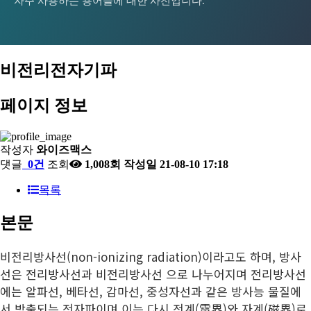
2023-12-20
[와이즈맥스 뉴스] DN솔루션즈 "에너지 경영 국제
자주 사용하는 용어들에 대한 사전입니다.
프로…
2023-12-20
[와이즈맥스 뉴스] 반도체 초음파 자동화 검사 장비
인…
2023-12-19
[와이즈맥스 뉴스] 에이비엘바이오 파킨슨병 치료
개…
2023-12-18
[와이즈맥스 뉴스] 환경산업기술원, ESG ON 세미
제 美 …
2023-12-18
[와이즈맥스 뉴스] 서울시 내 도시첨단물류단지 추
나…
비전리전자기파
2023-12-15
[와이즈맥스 뉴스] 에너지경제연구원, 산업부문 에
진 탄…
2023-12-15
[와이즈맥스 뉴스] 인텔 AI반도체 가우디3 발표
너지효…
2023-12-15
[와이즈맥스 뉴스] LG화학 휴미라 바이오시밀러
페이지 정보
2023-12-14
[와이즈맥스 뉴스] 현대위아 올해의 ESG기업 대상
'젤렌…
2023-12-14
[와이즈맥스 뉴스] 포스코플로우, 글로벌 진출 본격
수…
2023-12-14
[와이즈맥스 뉴스] 에너지연 'KIER 컨퍼런스
화
작성자
와이즈맥스
2023-12-13
[와이즈맥스 뉴스] 네이버·삼성 공동 개발한 AI 반
202…
댓글
0건
조회
1,008회
작성일
21-08-10 17:18
2023-12-13
[와이즈맥스 뉴스] 한국바이오협회 아이리스랩과
도…
2023-12-12
[와이즈맥스 뉴스] 대한제강 평택공장, 굴뚝 작업환
바이오스…
목록
2023-12-12
[와이즈맥스 뉴스] 인하대학교 제1회 인하
경 …
2023-12-12
[와이즈맥스 뉴스] 서울시, 겨울철 에너지 종합대책
SCM/Lo…
본문
2023-12-11
[와이즈맥스 뉴스] LG엔솔, 1회 충전으로
추…
2023-12-11
[와이즈맥스 뉴스] 아미코젠 콜라겐 'EU
900km…
2023-12-08
[와이즈맥스 뉴스] 금호건설 파주시 환경순환센터
TRACES…
비전리방사선(non-ionizing radiation)이라고도 하며, 방사
2023-12-08
[와이즈맥스 뉴스] 현대무벡스 한국타이어에 스마
현대화…
선은 전리방사선과 비전리방사선 으로 나누어지며 전리방사선
2023-12-06
[와이즈맥스 뉴스] 한수원 에너지절약 캠페인 진행
트물류 …
에는 알파선, 베타선, 감마선, 중성자선과 같은 방사능 물질에
2023-12-05
[와이즈맥스 뉴스] 유니스트 세계 최초 초저전력
2023-12-05
[와이즈맥스 뉴스] 에스엘에스바이오, 다국적사와
'AI…
서 방출되는 전자파이며 이는 다시 전계(電界)와 자계(磁界)로 