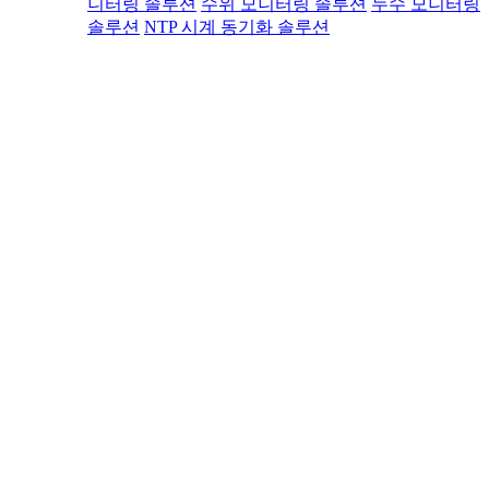
니터링 솔루션
수위 모니터링 솔루션
누수 모니터링
솔루션
NTP 시계 동기화 솔루션
산업정보
기술백과
산업뉴스
법률정보
산업용어
고객지원
헬프데스크
제품설치영상
A/S·원격지원
FAQ
자료실
문의하기
스토어
문의하기
DICTIONARY
백과사전
자주 사용하는 용어들에 대한 사전입니다.