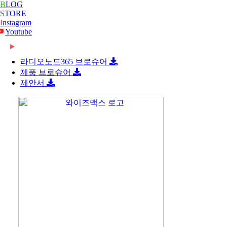
B
LOG
S
TORE
I
nstagram
Youtube
2026-06-08
[와이즈맥스 뉴스] 롯데글로벌로지스, 베트남 대형
콜드…
라디오노드365 브로슈어
제품 브로슈어
제안서