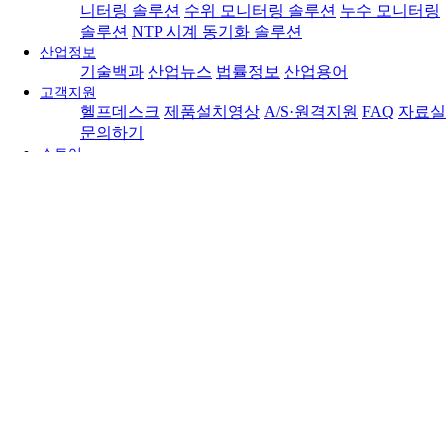
니터링 솔루션
수위 모니터링 솔루션
누수 모니터링
솔루션
NTP 시계 동기화 솔루션
산업정보
기술백과
산업뉴스
법률정보
산업용어
고객지원
헬프데스크
제품설치영상
A/S·원격지원
FAQ
자료실
문의하기
스토어
문의하기
DICTIONARY
백과사전
자주 사용하는 용어들에 대한 사전입니다.