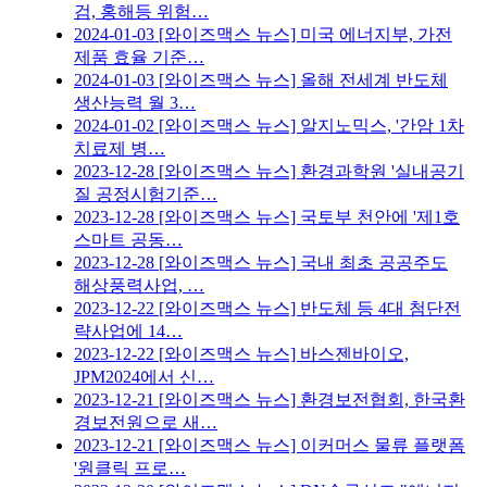
검, 홍해등 위험…
2024-01-03
[와이즈맥스 뉴스] 미국 에너지부, 가전
제품 효율 기준…
2024-01-03
[와이즈맥스 뉴스] 올해 전세계 반도체
생산능력 월 3…
2024-01-02
[와이즈맥스 뉴스] 알지노믹스, '간암 1차
치료제 병…
2023-12-28
[와이즈맥스 뉴스] 환경과학원 '실내공기
질 공정시험기준…
2023-12-28
[와이즈맥스 뉴스] 국토부 천안에 '제1호
스마트 공동…
2023-12-28
[와이즈맥스 뉴스] 국내 최초 공공주도
해상풍력사업, …
2023-12-22
[와이즈맥스 뉴스] 반도체 등 4대 첨단전
략사업에 14…
2023-12-22
[와이즈맥스 뉴스] 바스젠바이오,
JPM2024에서 신…
2023-12-21
[와이즈맥스 뉴스] 환경보전협회, 한국환
경보전원으로 새…
2023-12-21
[와이즈맥스 뉴스] 이커머스 물류 플랫폼
'원클릭 프로…