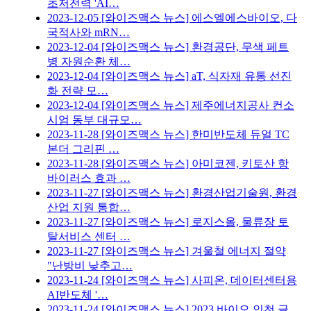
초저전력 'AI…
2023-12-05
[와이즈맥스 뉴스] 에스엘에스바이오, 다
국적사와 mRN…
2023-12-04
[와이즈맥스 뉴스] 환경공단, 무색 페트
병 자원순환 체…
2023-12-04
[와이즈맥스 뉴스] aT, 식자재 유통 선진
화 전략 모…
2023-12-04
[와이즈맥스 뉴스] 제주에너지공사 컨소
시엄 동부 대규모…
2023-11-28
[와이즈맥스 뉴스] 한미반도체 듀얼 TC
본더 그리핀 …
2023-11-28
[와이즈맥스 뉴스] 아미코젠, 키토산 항
바이러스 효과 …
2023-11-27
[와이즈맥스 뉴스] 환경산업기술원, 환경
산업 지원 통합…
2023-11-27
[와이즈맥스 뉴스] 로지스올, 물류장 토
탈서비스 센터 …
2023-11-27
[와이즈맥스 뉴스] 겨울철 에너지 절약
"난방비 낮추고…
2023-11-24
[와이즈맥스 뉴스] 사피온, 데이터센터용
AI반도체 '…
2023-11-24
[와이즈맥스 뉴스] 2023 바이오 인천 글