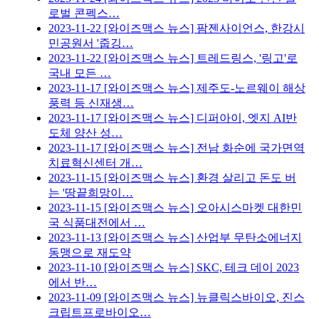
로벌 콘펙스…
2023-11-22
[와이즈맥스 뉴스] 팜젠사이언스, 한강시
민공원서 '줍깅…
2023-11-22
[와이즈맥스 뉴스] 트레드링스, '링고'로
국내 모든 …
2023-11-17
[와이즈맥스 뉴스] 제주도-노르웨이 해상
풍력 등 신재생…
2023-11-17
[와이즈맥스 뉴스] 디퍼아이, 엣지 AI반
도체 양산 성…
2023-11-17
[와이즈맥스 뉴스] 전남 화순에 국가면역
치료혁신센터 개…
2023-11-15
[와이즈맥스 뉴스] 환경 살리고 돈도 버
는 '땅끝희망이…
2023-11-15
[와이즈맥스 뉴스] 오아시스마켓 대한민
국 식품대전에서 …
2023-11-13
[와이즈맥스 뉴스] 산업부 무탄소에너지
동맹으로 재도약
2023-11-10
[와이즈맥스 뉴스] SKC, 테크 데이 2023
에서 반…
2023-11-09
[와이즈맥스 뉴스] 뉴클릭스바이오, 진스
크립트프로바이오…