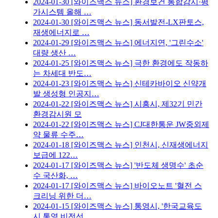
2024-01-30
[와이즈맥스 뉴스] 환경보건 통합감시·평
가시스템 올해 …
2024-01-30
[와이즈맥스 뉴스] 동서발전-LX판토스,
재생에너지로 …
2024-01-29
[와이즈맥스 뉴스] 에너지연, '그린수소'
대량 생산 …
2024-01-25
[와이즈맥스 뉴스] 극한 환경에도 작동하
는 차세대 반도…
2024-01-23
[와이즈맥스 뉴스] 신테카바이오 신약개
발 생성형 인공지…
2024-01-22
[와이즈맥스 뉴스] 시흥시, 제32기 민간
환경감시원 모
2024-01-22
[와이즈맥스 뉴스] CJ대한통운 JW중외제
약 물류 수주…
2024-01-18
[와이즈맥스 뉴스] 인천시, 신재생에너지
보급에 122…
2024-01-17
[와이즈맥스 뉴스] '반도체 생명수' 초순
수 국산화, …
2024-01-17
[와이즈맥스 뉴스] 바이오노트 '혈전 스
크리닝 위한 더…
2024-01-15
[와이즈맥스 뉴스] 통영시, '한국교육도
시 통영 비전선…