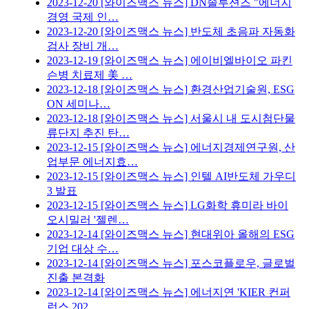
2023-12-20
[와이즈맥스 뉴스] DN솔루션즈 "에너지
경영 국제 인…
2023-12-20
[와이즈맥스 뉴스] 반도체 초음파 자동화
검사 장비 개…
2023-12-19
[와이즈맥스 뉴스] 에이비엘바이오 파킨
슨병 치료제 美 …
2023-12-18
[와이즈맥스 뉴스] 환경산업기술원, ESG
ON 세미나…
2023-12-18
[와이즈맥스 뉴스] 서울시 내 도시첨단물
류단지 추진 탄…
2023-12-15
[와이즈맥스 뉴스] 에너지경제연구원, 산
업부문 에너지효…
2023-12-15
[와이즈맥스 뉴스] 인텔 AI반도체 가우디
3 발표
2023-12-15
[와이즈맥스 뉴스] LG화학 휴미라 바이
오시밀러 '젤렌…
2023-12-14
[와이즈맥스 뉴스] 현대위아 올해의 ESG
기업 대상 수…
2023-12-14
[와이즈맥스 뉴스] 포스코플로우, 글로벌
진출 본격화
2023-12-14
[와이즈맥스 뉴스] 에너지연 'KIER 컨퍼
런스 202…