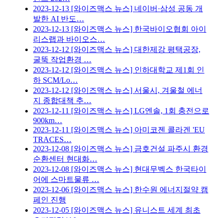
2023-12-13
[와이즈맥스 뉴스] 네이버·삼성 공동 개
발한 AI 반도…
2023-12-13
[와이즈맥스 뉴스] 한국바이오협회 아이
리스랩과 바이오스…
2023-12-12
[와이즈맥스 뉴스] 대한제강 평택공장,
굴뚝 작업환경 …
2023-12-12
[와이즈맥스 뉴스] 인하대학교 제1회 인
하 SCM/Lo…
2023-12-12
[와이즈맥스 뉴스] 서울시, 겨울철 에너
지 종합대책 추…
2023-12-11
[와이즈맥스 뉴스] LG엔솔, 1회 충전으로
900km…
2023-12-11
[와이즈맥스 뉴스] 아미코젠 콜라겐 'EU
TRACES…
2023-12-08
[와이즈맥스 뉴스] 금호건설 파주시 환경
순환센터 현대화…
2023-12-08
[와이즈맥스 뉴스] 현대무벡스 한국타이
어에 스마트물류 …
2023-12-06
[와이즈맥스 뉴스] 한수원 에너지절약 캠
페인 진행
2023-12-05
[와이즈맥스 뉴스] 유니스트 세계 최초