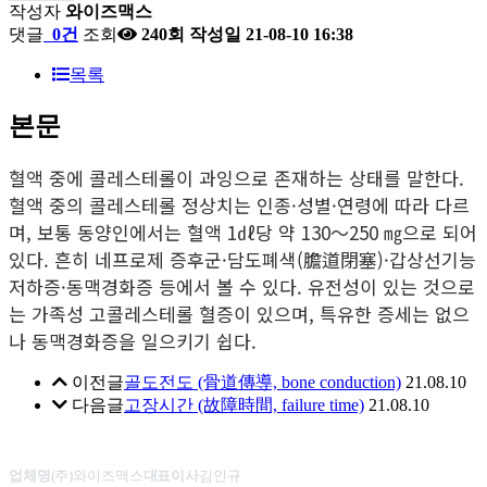
작성자
와이즈맥스
댓글
0건
조회
240회
작성일
21-08-10 16:38
목록
본문
혈액 중에 콜레스테롤이 과잉으로 존재하는 상태를 말한다. 
혈액 중의 콜레스테롤 정상치는 인종·성별·연령에 따라 다르
며, 보통 동양인에서는 혈액 1㎗당 약 130～250 ㎎으로 되어 
있다. 흔히 네프로제 증후군·담도폐색(膽道閉塞)·갑상선기능
저하증·동맥경화증 등에서 볼 수 있다. 유전성이 있는 것으로
는 가족성 고콜레스테롤 혈증이 있으며, 특유한 증세는 없으
나 동맥경화증을 일으키기 쉽다. 
이전글
골도전도 (骨道傳導, bone conduction)
21.08.10
다음글
고장시간 (故障時間, failure time)
21.08.10
업체명
(주)와이즈맥스
대표이사
김인규