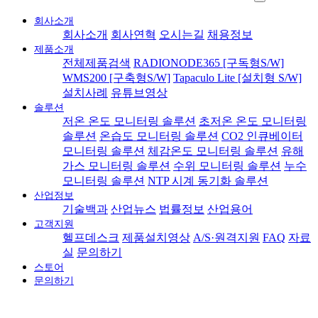
회사소개
회사소개
회사연혁
오시는길
채용정보
제품소개
전체제품검색
RADIONODE365 [구독형S/W]
WMS200 [구축형S/W]
Tapaculo Lite [설치형 S/W]
설치사례
유튜브영상
솔루션
저온 온도 모니터링 솔루션
초저온 온도 모니터링
솔루션
온습도 모니터링 솔루션
CO2 인큐베이터
모니터링 솔루션
체감온도 모니터링 솔루션
유해
가스 모니터링 솔루션
수위 모니터링 솔루션
누수
모니터링 솔루션
NTP 시계 동기화 솔루션
산업정보
기술백과
산업뉴스
법률정보
산업용어
고객지원
헬프데스크
제품설치영상
A/S·원격지원
FAQ
자료
실
문의하기
스토어
문의하기