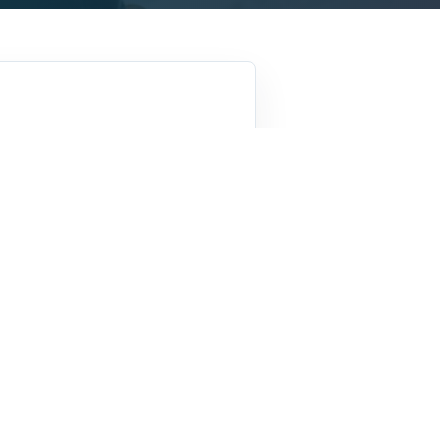
굴착, 발파, 채광, 지보공의 
 후의 가스 등으로 공기가 
 작업환경이다. 따라서 
적인 것이 여성과 18세 
23조 및 제24조의 규정에 