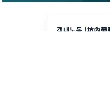
갱내노동 (坑內勞
작성자
와이즈맥스
댓글
0건
조회
249
터널 등의 건설공사현장, 광산 
조립, 운반 등이 있는데, 일반
오염되기 쉽고 비좁은 장소에서
갱내노동에 대하여는 안전, 보건
미만인 자를 갱내에서 근로시키