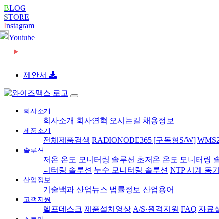
B
LOG
S
TORE
I
nstagram
Youtube
2026-06-08
[와이즈맥스 뉴스] 롯데글로벌로지스, 베트남 대형
제안서
회사소개
회사소개
회사연혁
오시는길
채용정보
제품소개
전체제품검색
RADIONODE365 [구독형S/W]
WMS2
솔루션
저온 온도 모니터링 솔루션
초저온 온도 모니터링 
니터링 솔루션
누수 모니터링 솔루션
NTP 시계 동
산업정보
기술백과
산업뉴스
법률정보
산업용어
고객지원
헬프데스크
제품설치영상
A/S·원격지원
FAQ
자료