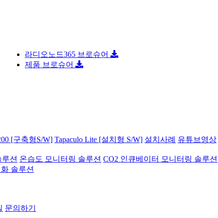
 콜드…
라디오노드365 브로슈어
제품 브로슈어
00 [구축형S/W]
Tapaculo Lite [설치형 S/W]
설치사례
유튜브영상
솔루션
온습도 모니터링 솔루션
CO2 인큐베이터 모니터링 솔루션
기화 솔루션
실
문의하기