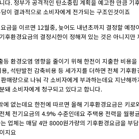
니다. 정부가 공격적인 탄소중립 계획을 예고한 만큼 기
 체…
…
 부담이 결과적으로 소비자에게 전가되는 구조인것이죠
대규모…
 …
경요금을 이르면 12월중, 늦어도 내년초까지 결정할 예
과 …
통합…
 기후환경요금의 결정시한이 정해져 있는 것은 아니지만 
터 …
추고…
…
스…
출등 환경오염 영향을 줄이기 위해 한전이 지출한 비용
줍깅…
행비용, 석탄발전 감축비용 등 세가지를 더하면 전체 기후
…
재생…
력판매량으로 나눠 각 소비자에게 부과하는데요 지난해까
…
분돼 소비자에게 청구되고 있다고 합니다.
터 개…
망이…
에서 …
없는데요 한전에 따르면 올해 기후환경요금은 키로와트시(kW
재도약
전체 전기요금의 4.9% 수준인데요 주택용 전력을 월평균 3
로바이오…
하는 업체는 매달 4만 8000원가량의 기후환경요금을 부
 정…
것이지요
 글…
2…