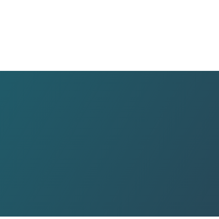
전선…
미…
…
 반…
 설…
소·…
 '…
상피복…
재생…
도…
 구…
위험…
기준…
3…
…
험기준…
동…
, …
4…
신…
로 새…
프로…
인…