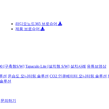
콜드…
라디오노드365 브로슈어
 …
제품 브로슈어
·…
상…
지원…
합…
…
 기술…
해 …
로 …
0 [구축형S/W]
Tapaculo Lite [설치형 S/W]
설치사례
유튜브영상
…
반도…
솔루션
온습도 모니터링 솔루션
CO2 인큐베이터 모니터링 솔루션
인공지…
 솔루션
모
수주…
2…
…
문의하기
 더…