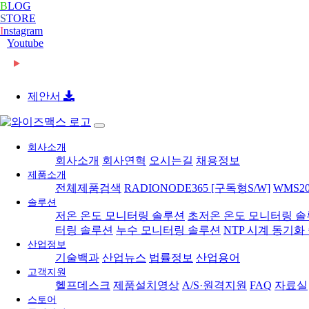
B
LOG
S
TORE
I
nstagram
Youtube
2026-06-08
[와이즈맥스 뉴스] 롯데글로벌로지스, 베트남 대형 
2026-06-08
[와이즈맥스 뉴스] 빌 게이츠 손잡고 한미 원전 협력
2026-06-08
[와이즈맥스 뉴스] 한-세르비아 CEPA 타결…반도체
제안서
2026-06-08
[와이즈맥스 뉴스] 진격의 K바이오, ‘제약업계 노벨
2024-02-16
[와이즈맥스 뉴스] 부산시 디지털 물류서비스 실증 
2024-02-16
[와이즈맥스 뉴스] 에너지공단, 2024 지원사업 종
2024-02-14
[와이즈맥스 뉴스] LG에너지솔루션, 호주 WesCEF
회사소개
2024-02-14
[와이즈맥스 뉴스] 와이바이오로직스, 박셀바이오에
회사소개
회사연혁
오시는길
채용정보
2024-01-30
[와이즈맥스 뉴스] 환경보건 통합감시·평가시스템 올
제품소개
2024-01-30
[와이즈맥스 뉴스] 동서발전-LX판토스, 재생에너지
전체제품검색
RADIONODE365 [구독형S/W]
WMS20
2024-01-29
[와이즈맥스 뉴스] 에너지연, '그린수소' 대량 생산 
솔루션
2024-01-25
[와이즈맥스 뉴스] 극한 환경에도 작동하는 차세대 
저온 온도 모니터링 솔루션
초저온 온도 모니터링 
2024-01-23
[와이즈맥스 뉴스] 신테카바이오 신약개발 생성형 
터링 솔루션
누수 모니터링 솔루션
NTP 시계 동기화
2024-01-22
[와이즈맥스 뉴스] 시흥시, 제32기 민간환경감시원 
산업정보
2024-01-22
[와이즈맥스 뉴스] CJ대한통운 JW중외제약 물류 
기술백과
산업뉴스
법률정보
산업용어
2024-01-18
[와이즈맥스 뉴스] 인천시, 신재생에너지 보급에 12
고객지원
2024-01-17
[와이즈맥스 뉴스] '반도체 생명수' 초순수 국산화, 
헬프데스크
제품설치영상
A/S·원격지원
FAQ
자료실
2024-01-17
[와이즈맥스 뉴스] 바이오노트 '혈전 스크리닝 위한
스토어