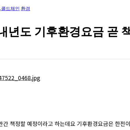
개…
,콜드체인
환경
美 …
나…
 탄…
너지효…
 내년도 기후환경요금 곧 
젤렌…
수…
화
…
바이오스…
경 …
…
 추…
현대화…
물류 …
…
만간 책정할 예정이라고 하는데요 기후환경요금은 한전
mRN…