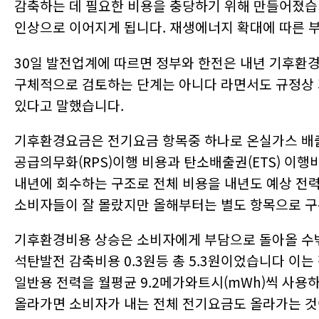
감축하는 데 필요한 비용을 충당하기 위해 만들어졌습
2023-12-04
[와이즈맥스 뉴스] 환경공단, 무색 페트병 자원순환
2023-12-04
[와이즈맥스 뉴스] aT, 식자재 유통 선진화 전략 모
인상으로 이어지게 됩니다. 재생에너지 확대에 따른
2023-12-04
[와이즈맥스 뉴스] 제주에너지공사 컨소시엄 동부 
2023-11-28
[와이즈맥스 뉴스] 한미반도체 듀얼 TC 본더 그리핀
30일 발전업계에 따르면 정부와 한전은 내년 기후환
2023-11-28
[와이즈맥스 뉴스] 아미코젠, 키토산 항바이러스 효
2023-11-27
[와이즈맥스 뉴스] 환경산업기술원, 환경산업 지원 
구체적으로 검토하는 단계는 아니다 라면서도 규정상
2023-11-27
[와이즈맥스 뉴스] 로지스올, 물류장 토탈서비스 센
있다고 말했습니다.
2023-11-27
[와이즈맥스 뉴스] 겨울철 에너지 절약 "난방비 낮
2023-11-24
[와이즈맥스 뉴스] 사피온, 데이터센터용 AI반도체 '
2023-11-24
[와이즈맥스 뉴스] 2023 바이오 인천 글로벌 콘펙
기후환경요금은 전기요금 항목중 하나로 온실가스 배
2023-11-22
[와이즈맥스 뉴스] 팜젠사이언스, 한강시민공원서 '
공급의무화(RPS)이행 비용과 탄소배출권(ETS) 이
2023-11-22
[와이즈맥스 뉴스] 트레드링스, '링고'로 국내 모든 
2023-11-17
[와이즈맥스 뉴스] 제주도-노르웨이 해상풍력 등 신
내년에 회수하는 구조로 전체 비용을 내년도 예상 전
2023-11-17
[와이즈맥스 뉴스] 디퍼아이, 엣지 AI반도체 양산 성
소비자들이 잘 몰랐지만 올해부터는 별도 항목으로 구
2023-11-17
[와이즈맥스 뉴스] 전남 화순에 국가면역치료혁신센
2023-11-15
[와이즈맥스 뉴스] 환경 살리고 돈도 버는 '땅끝희
2023-11-15
[와이즈맥스 뉴스] 오아시스마켓 대한민국 식품대전
기후환경비용 상승은 소비자에게 부담으로 돌아올 수밖에 
2023-11-13
[와이즈맥스 뉴스] 산업부 무탄소에너지 동맹으로 
석탄발전 감축비용 0.3원등 총 5.3원이었습니다 이는 
2023-11-10
[와이즈맥스 뉴스] SKC, 테크 데이 2023에서 반…
2023-11-09
[와이즈맥스 뉴스] 뉴클릭스바이오, 진스크립트프
일반용 전력을 월평균 9.2메가와트시(mWh)씩 사용
2023-11-07
[와이즈맥스 뉴스] 해양환경공단, 부산서 해양폐기물
올라가면 소비자가 내는 전체 전기요금도 올라가는 
2023-11-07
[와이즈맥스 뉴스] 현대무벡스, 스마트 물류 수주로
2023-11-03
[와이즈맥스 뉴스] 비에이에너지, BSS 솔루션으로 