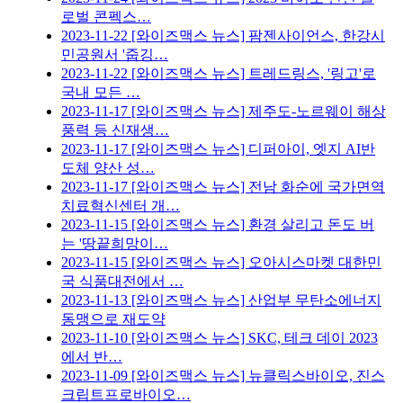
로벌 콘펙스…
2023-11-22
[와이즈맥스 뉴스] 팜젠사이언스, 한강시
민공원서 '줍깅…
2023-11-22
[와이즈맥스 뉴스] 트레드링스, '링고'로
국내 모든 …
2023-11-17
[와이즈맥스 뉴스] 제주도-노르웨이 해상
풍력 등 신재생…
2023-11-17
[와이즈맥스 뉴스] 디퍼아이, 엣지 AI반
도체 양산 성…
2023-11-17
[와이즈맥스 뉴스] 전남 화순에 국가면역
치료혁신센터 개…
2023-11-15
[와이즈맥스 뉴스] 환경 살리고 돈도 버
는 '땅끝희망이…
2023-11-15
[와이즈맥스 뉴스] 오아시스마켓 대한민
국 식품대전에서 …
2023-11-13
[와이즈맥스 뉴스] 산업부 무탄소에너지
동맹으로 재도약
2023-11-10
[와이즈맥스 뉴스] SKC, 테크 데이 2023
에서 반…
2023-11-09
[와이즈맥스 뉴스] 뉴클릭스바이오, 진스
크립트프로바이오…