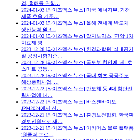
검, 홍해등 위험…
2024-01-03
[와이즈맥스 뉴스] 미국 에너지부, 가전
제품 효율 기준…
2024-01-03
[와이즈맥스 뉴스] 올해 전세계 반도체
생산능력 월 3…
2024-01-02
[와이즈맥스 뉴스] 알지노믹스, '간암 1차
치료제 병…
2023-12-28
[와이즈맥스 뉴스] 환경과학원 '실내공기
질 공정시험기준…
2023-12-28
[와이즈맥스 뉴스] 국토부 천안에 '제1호
스마트 공동…
2023-12-28
[와이즈맥스 뉴스] 국내 최초 공공주도
해상풍력사업, …
2023-12-22
[와이즈맥스 뉴스] 반도체 등 4대 첨단전
략사업에 14…
2023-12-22
[와이즈맥스 뉴스] 바스젠바이오,
JPM2024에서 신…
2023-12-21
[와이즈맥스 뉴스] 환경보전협회, 한국환
경보전원으로 새…
2023-12-21
[와이즈맥스 뉴스] 이커머스 물류 플랫폼
'원클릭 프로…