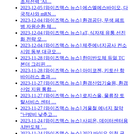
초저전력 'AI…
2023-12-05
[와이즈맥스 뉴스] 에스엘에스바이오, 다
국적사와 mRN…
2023-12-04
[와이즈맥스 뉴스] 환경공단, 무색 페트
병 자원순환 체…
2023-12-04
[와이즈맥스 뉴스] aT, 식자재 유통 선진
화 전략 모…
2023-12-04
[와이즈맥스 뉴스] 제주에너지공사 컨소
시엄 동부 대규모…
2023-11-28
[와이즈맥스 뉴스] 한미반도체 듀얼 TC
본더 그리핀 …
2023-11-28
[와이즈맥스 뉴스] 아미코젠, 키토산 항
바이러스 효과 …
2023-11-27
[와이즈맥스 뉴스] 환경산업기술원, 환경
산업 지원 통합…
2023-11-27
[와이즈맥스 뉴스] 로지스올, 물류장 토
탈서비스 센터 …
2023-11-27
[와이즈맥스 뉴스] 겨울철 에너지 절약
"난방비 낮추고…
2023-11-24
[와이즈맥스 뉴스] 사피온, 데이터센터용
AI반도체 '…
2023-11-24
[와이즈맥스 뉴스] 2023 바이오 인천 글