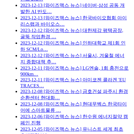
2023-12-13
[와이즈맥스 뉴스] 네이버·삼성 공동 개
발한 AI 반도…
2023-12-13
[와이즈맥스 뉴스] 한국바이오협회 아이
리스랩과 바이오스…
2023-12-12
[와이즈맥스 뉴스] 대한제강 평택공장,
굴뚝 작업환경 …
2023-12-12
[와이즈맥스 뉴스] 인하대학교 제1회 인
하 SCM/Lo…
2023-12-12
[와이즈맥스 뉴스] 서울시, 겨울철 에너
지 종합대책 추…
2023-12-11
[와이즈맥스 뉴스] LG엔솔, 1회 충전으로
900km…
2023-12-11
[와이즈맥스 뉴스] 아미코젠 콜라겐 'EU
TRACES…
2023-12-08
[와이즈맥스 뉴스] 금호건설 파주시 환경
순환센터 현대화…
2023-12-08
[와이즈맥스 뉴스] 현대무벡스 한국타이
어에 스마트물류 …
2023-12-06
[와이즈맥스 뉴스] 한수원 에너지절약 캠
페인 진행
2023-12-05
[와이즈맥스 뉴스] 유니스트 세계 최초