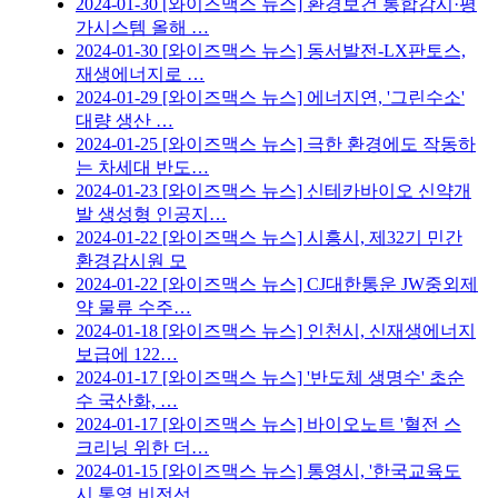
2024-01-30
[와이즈맥스 뉴스] 환경보건 통합감시·평
가시스템 올해 …
2024-01-30
[와이즈맥스 뉴스] 동서발전-LX판토스,
재생에너지로 …
2024-01-29
[와이즈맥스 뉴스] 에너지연, '그린수소'
대량 생산 …
2024-01-25
[와이즈맥스 뉴스] 극한 환경에도 작동하
는 차세대 반도…
2024-01-23
[와이즈맥스 뉴스] 신테카바이오 신약개
발 생성형 인공지…
2024-01-22
[와이즈맥스 뉴스] 시흥시, 제32기 민간
환경감시원 모
2024-01-22
[와이즈맥스 뉴스] CJ대한통운 JW중외제
약 물류 수주…
2024-01-18
[와이즈맥스 뉴스] 인천시, 신재생에너지
보급에 122…
2024-01-17
[와이즈맥스 뉴스] '반도체 생명수' 초순
수 국산화, …
2024-01-17
[와이즈맥스 뉴스] 바이오노트 '혈전 스
크리닝 위한 더…
2024-01-15
[와이즈맥스 뉴스] 통영시, '한국교육도
시 통영 비전선…