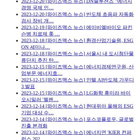
2023-12-20
[와이즈맥스 뉴스] DN솔루션즈 "에너지
경영 국제 인…
2023-12-20
[와이즈맥스 뉴스] 반도체 초음파 자동화
검사 장비 개…
2023-12-19
[와이즈맥스 뉴스] 에이비엘바이오 파킨
슨병 치료제 美 …
2023-12-18
[와이즈맥스 뉴스] 환경산업기술원, ESG
ON 세미나…
2023-12-18
[와이즈맥스 뉴스] 서울시 내 도시첨단물
류단지 추진 탄…
2023-12-15
[와이즈맥스 뉴스] 에너지경제연구원, 산
업부문 에너지효…
2023-12-15
[와이즈맥스 뉴스] 인텔 AI반도체 가우디
3 발표
2023-12-15
[와이즈맥스 뉴스] LG화학 휴미라 바이
오시밀러 '젤렌…
2023-12-14
[와이즈맥스 뉴스] 현대위아 올해의 ESG
기업 대상 수…
2023-12-14
[와이즈맥스 뉴스] 포스코플로우, 글로벌
진출 본격화
2023-12-14
[와이즈맥스 뉴스] 에너지연 'KIER 컨퍼
런스 202…