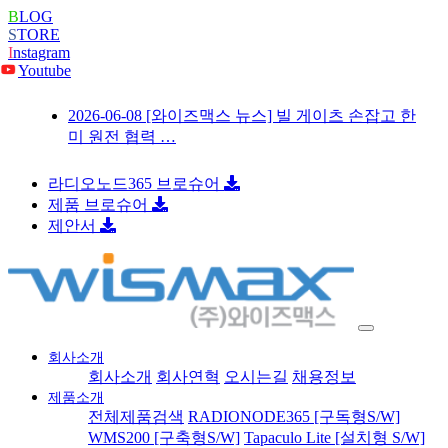
B
LOG
S
TORE
I
nstagram
Youtube
2026-06-08
[와이즈맥스 뉴스] 빌 게이츠 손잡고 한
미 원전 협력 …
라디오노드365 브로슈어
제품 브로슈어
제안서
회사소개
회사소개
회사연혁
오시는길
채용정보
제품소개
전체제품검색
RADIONODE365 [구독형S/W]
WMS200 [구축형S/W]
Tapaculo Lite [설치형 S/W]