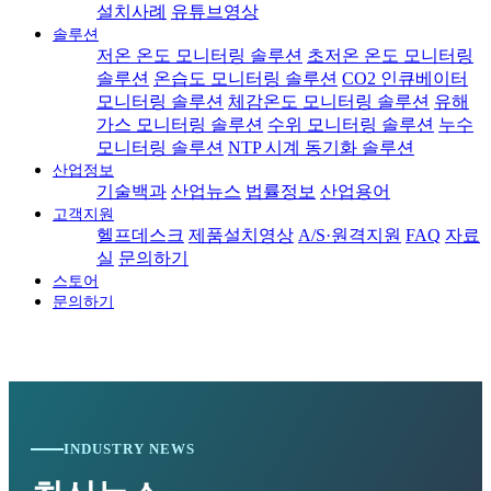
설치사례
유튜브영상
솔루션
저온 온도 모니터링 솔루션
초저온 온도 모니터링
솔루션
온습도 모니터링 솔루션
CO2 인큐베이터
모니터링 솔루션
체감온도 모니터링 솔루션
유해
가스 모니터링 솔루션
수위 모니터링 솔루션
누수
모니터링 솔루션
NTP 시계 동기화 솔루션
산업정보
기술백과
산업뉴스
법률정보
산업용어
고객지원
헬프데스크
제품설치영상
A/S·원격지원
FAQ
자료
실
문의하기
스토어
문의하기
INDUSTRY NEWS