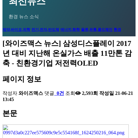
최신뉴스
환경 뉴스 소식
제약,바이오,의학
전기,전자,반도체
에너지,화학
물류,유통,콜드체인
환경
[와이즈맥스 뉴스] 삼성디스플레이 2017
년 대비 지난해 온실가스 배출 11만톤 감
축 - 친환경기업 저전력OLED
페이지 정보
작성자
와이즈맥스
댓글
0건
조회
2,593회
작성일
21-06-21
13:45
본문