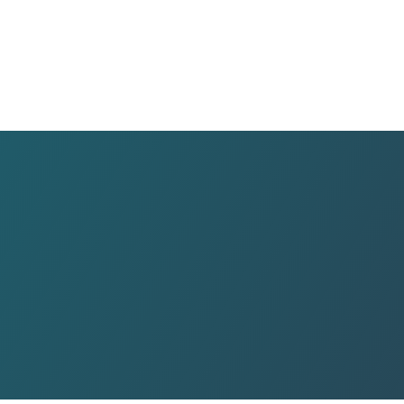
전선…
미…
…
 반…
 설…
소·…
 '…
상피복…
재생…
도…
 구…
위험…
기준…
3…
…
험기준…
동…
, …
4…
신…
로 새…
프로…
인…