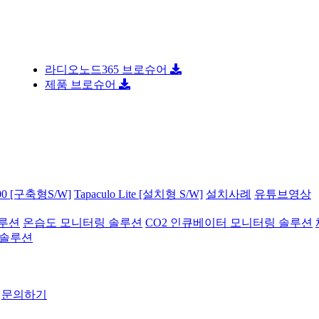
콜드…
라디오노드365 브로슈어
 …
제품 브로슈어
·…
상…
지원…
합…
…
 기술…
해 …
로 …
0 [구축형S/W]
Tapaculo Lite [설치형 S/W]
설치사례
유튜브영상
…
반도…
솔루션
온습도 모니터링 솔루션
CO2 인큐베이터 모니터링 솔루션
인공지…
 솔루션
모
수주…
2…
…
문의하기
 더…