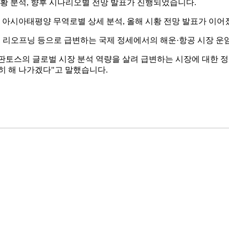
시황 분석, 향후 시나리오별 전망 발표가 진행되었습니다.
 체…
…
및 아시아태평양 무역로별 상세 분석, 올해 시황 전망 발표가 이
대규모…
 …
 리오프닝 등으로 급변하는 국제 정세에서의 해운·항공 시장 운임
과 …
통합…
판토스의 글로벌 시장 분석 역량을 살려 급변하는 시장에 대한 
터 …
히 해 나가겠다"고 말했습니다.
추고…
…
스…
줍깅…
…
재생…
…
터 개…
망이…
에서 …
재도약
로바이오…
 정…
 글…
2…