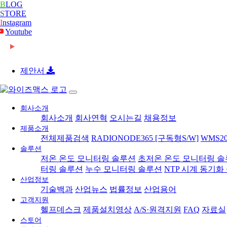
B
LOG
S
TORE
I
nstagram
Youtube
2026-06-08
[와이즈맥스 뉴스] 롯데글로벌로지스, 베트남 대형 
2026-06-08
[와이즈맥스 뉴스] 빌 게이츠 손잡고 한미 원전 협력
2026-06-08
[와이즈맥스 뉴스] 한-세르비아 CEPA 타결…반도체
제안서
2026-06-08
[와이즈맥스 뉴스] 진격의 K바이오, ‘제약업계 노벨
2024-02-16
[와이즈맥스 뉴스] 부산시 디지털 물류서비스 실증 
2024-02-16
[와이즈맥스 뉴스] 에너지공단, 2024 지원사업 종
2024-02-14
[와이즈맥스 뉴스] LG에너지솔루션, 호주 WesCEF
회사소개
2024-02-14
[와이즈맥스 뉴스] 와이바이오로직스, 박셀바이오에
회사소개
회사연혁
오시는길
채용정보
2024-01-30
[와이즈맥스 뉴스] 환경보건 통합감시·평가시스템 올
제품소개
2024-01-30
[와이즈맥스 뉴스] 동서발전-LX판토스, 재생에너지
전체제품검색
RADIONODE365 [구독형S/W]
WMS20
2024-01-29
[와이즈맥스 뉴스] 에너지연, '그린수소' 대량 생산 
솔루션
2024-01-25
[와이즈맥스 뉴스] 극한 환경에도 작동하는 차세대 
저온 온도 모니터링 솔루션
초저온 온도 모니터링 
2024-01-23
[와이즈맥스 뉴스] 신테카바이오 신약개발 생성형 
터링 솔루션
누수 모니터링 솔루션
NTP 시계 동기화
2024-01-22
[와이즈맥스 뉴스] 시흥시, 제32기 민간환경감시원 
산업정보
2024-01-22
[와이즈맥스 뉴스] CJ대한통운 JW중외제약 물류 
기술백과
산업뉴스
법률정보
산업용어
2024-01-18
[와이즈맥스 뉴스] 인천시, 신재생에너지 보급에 12
고객지원
2024-01-17
[와이즈맥스 뉴스] '반도체 생명수' 초순수 국산화, 
헬프데스크
제품설치영상
A/S·원격지원
FAQ
자료실
2024-01-17
[와이즈맥스 뉴스] 바이오노트 '혈전 스크리닝 위한
스토어