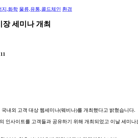
개…
너지,화학
물류,유통,콜드체인
환경
美 …
나…
 탄…
시장 세미나 개최
너지효…
젤렌…
수…
화
:11
…
바이오스…
경 …
…
 추…
현대화…
주제로 국내외 고객 대상 웹세미나(웨비나)를 개최했다고 밝혔습니다.
물류 …
인사이트를 고객들과 공유하기 위해 개최되었고 이날 세미나는 미국,
…
mRN…