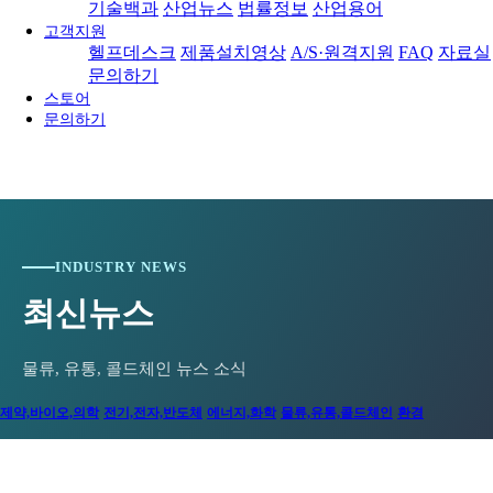
기술백과
산업뉴스
법률정보
산업용어
고객지원
헬프데스크
제품설치영상
A/S·원격지원
FAQ
자료실
문의하기
스토어
문의하기
INDUSTRY NEWS
최신뉴스
물류, 유통, 콜드체인 뉴스 소식
제약,바이오,의학
전기,전자,반도체
에너지,화학
물류,유통,콜드체인
환경
[와이즈맥스 뉴스] CJ대한통운 로봇 · AI ·