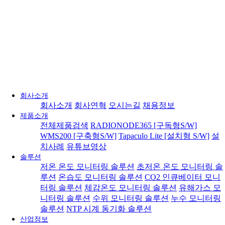
회사소개
회사소개
회사연혁
오시는길
채용정보
제품소개
전체제품검색
RADIONODE365 [구독형S/W]
WMS200 [구축형S/W]
Tapaculo Lite [설치형 S/W]
설
치사례
유튜브영상
솔루션
저온 온도 모니터링 솔루션
초저온 온도 모니터링 솔
루션
온습도 모니터링 솔루션
CO2 인큐베이터 모니
터링 솔루션
체감온도 모니터링 솔루션
유해가스 모
니터링 솔루션
수위 모니터링 솔루션
누수 모니터링
솔루션
NTP 시계 동기화 솔루션
산업정보