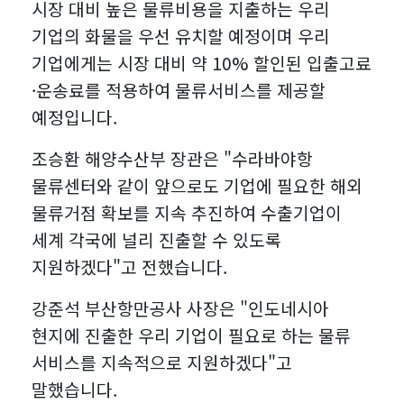
2023-11-07
[와이즈맥스 뉴스] 현대무벡스, 스마트 물
시장 대비 높은 물류비용을 지출하는 우리
해양폐기물 정…
2023-11-03
[와이즈맥스 뉴스] 비에이에너지, BSS
류 수주로 글…
기업의 화물을 우선 유치할 예정이며 우리
2023-11-03
[와이즈맥스 뉴스] 하이퍼엑셀, 고성능 생
솔루션으로 2…
2023-11-03
[와이즈맥스 뉴스] 시지바이오 유방암 환
기업에게는 시장 대비 약 10% 할인된 입출고료
성AI전용 서…
2023-11-02
[와이즈맥스 뉴스] 인천환경공단, 영종에
우 응원 캠페인…
·운송료를 적용하여 물류서비스를 제공할
2023-11-02
[와이즈맥스 뉴스] 풀무원 음성 물류센터
하수처리수 재…
2023-10-31
[와이즈맥스 뉴스] 정부 2036년까지
예정입니다.
스마트물류센터…
2023-10-31
[와이즈맥스 뉴스] 이브이그룹, 나노 수준
ESS시장 35…
2023-10-31
[와이즈맥스 뉴스] 암 치료비용 감소에 도
초박형 반도…
조승환 해양수산부 장관은 "수라바야항
2023-10-30
[와이즈맥스 뉴스] 부산시 노후 해양환경
움되는 바이오…
물류센터와 같이 앞으로도 기업에 필요한 해외
2023-10-30
[와이즈맥스 뉴스] 국토교통부, 스마트물
정화선 친환경 …
2023-10-30
[와이즈맥스 뉴스] 에너지공단, 에너지효
류센터 3곳 추…
물류거점 확보를 지속 추진하여 수출기업이
2023-10-26
[와이즈맥스 뉴스] 신성이엔지 반도체 대
율 우수사업장 …
세계 각국에 널리 진출할 수 있도록
2023-10-26
[와이즈맥스 뉴스] 에이비엘바이오 이중
전에서 클린룸 …
2023-10-25
[와이즈맥스 뉴스] 코웨이 환경보호 문화
항체 ABL111…
지원하겠다"고 전했습니다.
2023-10-25
[와이즈맥스 뉴스] 현대글로비스 평촌에
전파하는 친환…
스마트물류 R&…
강준석 부산항만공사 사장은 "인도네시아
현지에 진출한 우리 기업이 필요로 하는 물류
서비스를 지속적으로 지원하겠다"고
말했습니다.