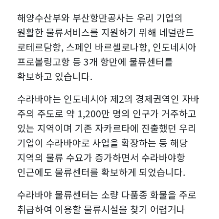
2023-12-05
[와이즈맥스 뉴스] 에스엘에스바이오, 다
저전력 'AI…
해양수산부와 부산항만공사는 우리 기업의
2023-12-04
[와이즈맥스 뉴스] 환경공단, 무색 페트병
국적사와 mRN…
2023-12-04
[와이즈맥스 뉴스] aT, 식자재 유통 선진
자원순환 체…
원활한 물류서비스를 지원하기 위해 네덜란드
2023-12-04
[와이즈맥스 뉴스] 제주에너지공사 컨소
화 전략 모…
로테르담항, 스페인 바르셀로나항, 인도네시아
2023-11-28
[와이즈맥스 뉴스] 한미반도체 듀얼 TC
시엄 동부 대규모…
2023-11-28
[와이즈맥스 뉴스] 아미코젠, 키토산 항바
본더 그리핀 …
프로볼링고항 등 3개 항만에 물류센터를
2023-11-27
[와이즈맥스 뉴스] 환경산업기술원, 환경
이러스 효과 …
확보하고 있습니다.
2023-11-27
[와이즈맥스 뉴스] 로지스올, 물류장 토탈
산업 지원 통합…
2023-11-27
[와이즈맥스 뉴스] 겨울철 에너지 절약
서비스 센터 …
2023-11-24
[와이즈맥스 뉴스] 사피온, 데이터센터용
"난방비 낮추고…
수라바야는 인도네시아 제2의 경제권역인 자바
2023-11-24
[와이즈맥스 뉴스] 2023 바이오 인천 글
AI반도체 '…
주의 주도로 약 1,200만 명의 인구가 거주하고
2023-11-22
[와이즈맥스 뉴스] 팜젠사이언스, 한강시
로벌 콘펙스…
2023-11-22
[와이즈맥스 뉴스] 트레드링스, '링고'로
민공원서 '줍깅…
있는 지역이며 기존 자카르타에 진출했던 우리
2023-11-17
[와이즈맥스 뉴스] 제주도-노르웨이 해상
국내 모든 …
기업이 수라바야로 사업을 확장하는 등 해당
2023-11-17
[와이즈맥스 뉴스] 디퍼아이, 엣지 AI반도
풍력 등 신재생…
2023-11-17
[와이즈맥스 뉴스] 전남 화순에 국가면역
체 양산 성…
지역의 물류 수요가 증가하면서 수라바야항
2023-11-15
[와이즈맥스 뉴스] 환경 살리고 돈도 버는
치료혁신센터 개…
인근에도 물류센터를 확보하게 되었습니다.
2023-11-15
[와이즈맥스 뉴스] 오아시스마켓 대한민
'땅끝희망이…
2023-11-13
[와이즈맥스 뉴스] 산업부 무탄소에너지
국 식품대전에서 …
2023-11-10
[와이즈맥스 뉴스] SKC, 테크 데이 2023
수라바야 물류센터는 소량 다품종 화물을 주로
동맹으로 재도약
2023-11-09
[와이즈맥스 뉴스] 뉴클릭스바이오, 진스
에서 반…
취급하여 이용할 물류시설을 찾기 어렵거나
2023-11-07
[와이즈맥스 뉴스] 해양환경공단, 부산서
크립트프로바이오…