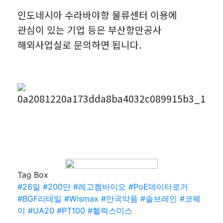
인도네시아 수라바야항 물류센터 이용에
관심이 있는 기업 등은 부산항만공사
해외사업실로 문의하면 됩니다.
Tag Box
#26일
#200만
#레고켐바이오
#PoE데이터로거
#BGF리테일
#Wismax
#안국약품
#솔브레인
#코웨
이
#UA20
#PT100
#헬릭스미스