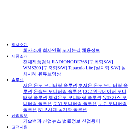
회사소개
회사소개
회사연혁
오시는길
채용정보
제품소개
전체제품검색
RADIONODE365 [구독형S/W]
WMS200 [구축형S/W]
Tapaculo Lite [설치형 S/W]
설
치사례
유튜브영상
솔루션
저온 온도 모니터링 솔루션
초저온 온도 모니터링 솔
루션
온습도 모니터링 솔루션
CO2 인큐베이터 모니
터링 솔루션
체감온도 모니터링 솔루션
유해가스 모
니터링 솔루션
수위 모니터링 솔루션
누수 모니터링
솔루션
NTP 시계 동기화 솔루션
산업정보
기술백과
산업뉴스
법률정보
산업용어
고객지원