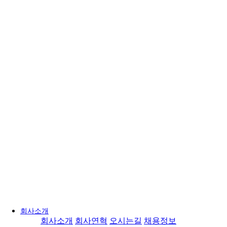
회사소개
회사소개
회사연혁
오시는길
채용정보