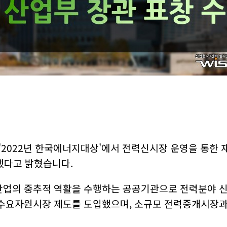
 체…
…
대규모…
 …
과 …
통합…
터 …
추고…
…
스…
줍깅…
…
재생…
…
'2022년 한국에너지대상'에서 전력신시장 운영을 통한 
터 개…
망이…
했다고 밝혔습니다.
에서 …
재도약
업의 중추적 역활을 수행하는 공공기관으로 전력분야 신
로바이오…
새로운 수요자원시장 제도를 도입했으며, 소규모 전력중개시장
 정…
 글…