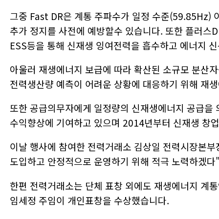
2023-11-03
[와이즈맥스 뉴스] 비에이에너지, BSS 솔루션으로 
2023-11-03
[와이즈맥스 뉴스] 하이퍼엑셀, 고성능 생성AI전용 
그중 Fast DR은 계통 주파수가 일정 수준(59.85
2023-11-03
[와이즈맥스 뉴스] 시지바이오 유방암 환우 응원 캠
추가 정지를 사전에 예방할수 있습니다. 또한 플러스
2023-11-02
[와이즈맥스 뉴스] 인천환경공단, 영종에 하수처리수
2023-11-02
[와이즈맥스 뉴스] 풀무원 음성 물류센터 스마트물
ESS등을 통해 신재생 잉여전력을 흡수하고 에너지 
2023-10-31
[와이즈맥스 뉴스] 정부 2036년까지 ESS시장 35…
2023-10-31
[와이즈맥스 뉴스] 이브이그룹, 나노 수준 초박형 
아울러 재생에너지 보급에 따라 확산된 소규모 분산자
2023-10-31
[와이즈맥스 뉴스] 암 치료비용 감소에 도움되는 바
2023-10-30
[와이즈맥스 뉴스] 부산시 노후 해양환경정화선 친환
전력생산량 예측이 어려운 상황에 대응하기 위해 재생
2023-10-30
[와이즈맥스 뉴스] 국토교통부, 스마트물류센터 3곳
2023-10-30
[와이즈맥스 뉴스] 에너지공단, 에너지효율 우수사업
또한 공급의무자에게 일정량의 신재생에너지 공급을 의
2023-10-26
[와이즈맥스 뉴스] 신성이엔지 반도체 대전에서 클린
2023-10-26
[와이즈맥스 뉴스] 에이비엘바이오 이중항체 ABL11
수익향상에 기여하고 있으며 2014년부터 신재생 창
2023-10-25
[와이즈맥스 뉴스] 코웨이 환경보호 문화 전파하는 
2023-10-25
[와이즈맥스 뉴스] 현대글로비스 평촌에 스마트물류
이날 행사에 참여한 전력거래소 김상일 전력시장본부
도입하고 안정적으로 운영하기 위해 적극 노력하겠다"
한편 전력거래소는 단체 표창 외에도 재생에너지 계통연
임세정 주임이 개인표창을 수상했습니다.