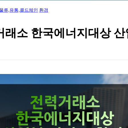
인…
개…
물류,유통,콜드체인
환경
美 …
나…
 탄…
너지효…
거래소 한국에너지대상 산
젤렌…
수…
화
…
바이오스…
경 …
…
 추…
현대화…
물류 …
…
mRN…