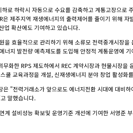
2…
서…
Hz) 이하로 하락시 자동으로 수요를 감축하고 계통고장으로 
페인…
DR은 제주지역 재생에너지의 출력제어를 줄이기 위해 자
 재…
류센터…
신산업 확산에도 기여하고 있습니다.
반도…
원을 효율적으로 관리하기 위해 소류모 전력중개시장을 운
이오…
경 …
에너지 발전량 예측제도를 도입해 안정적 계통운영에 기
 추…
장 …
무화한 RPS 제도하에서 REC 계약시장과 현물시장을 
룸 …
1…
업스쿨 교육과정을 개설, 신재생에너지 분야 창업 활성화를
친환…
 R&…
장은 "전력거래소가 앞으로도 에너지전환 시대에 대비하
고 말했습니다.
계 설비성능 확보및 운영기준 개선에 기여한 서영준 부장, 