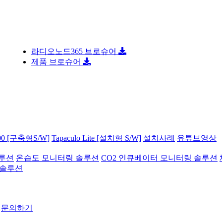
콜드…
라디오노드365 브로슈어
 …
제품 브로슈어
·…
상…
지원…
합…
…
 기술…
해 …
로 …
0 [구축형S/W]
Tapaculo Lite [설치형 S/W]
설치사례
유튜브영상
…
반도…
솔루션
온습도 모니터링 솔루션
CO2 인큐베이터 모니터링 솔루션
인공지…
 솔루션
모
수주…
2…
…
문의하기
 더…