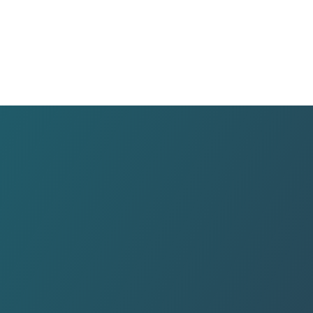
전선…
미…
…
 반…
 설…
소·…
 '…
상피복…
재생…
도…
 구…
위험…
기준…
3…
…
험기준…
동…
, …
4…
신…
로 새…
프로…