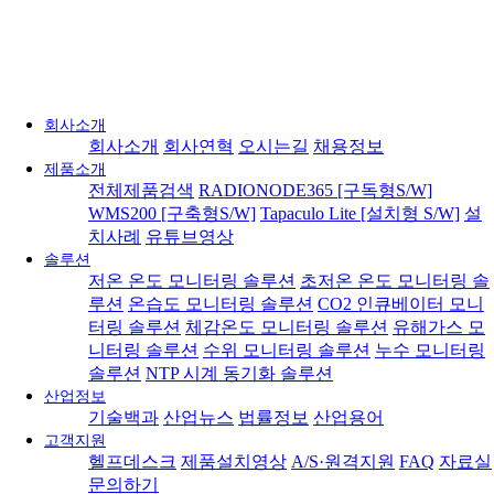
회사소개
회사소개
회사연혁
오시는길
채용정보
제품소개
전체제품검색
RADIONODE365 [구독형S/W]
WMS200 [구축형S/W]
Tapaculo Lite [설치형 S/W]
설
치사례
유튜브영상
솔루션
저온 온도 모니터링 솔루션
초저온 온도 모니터링 솔
루션
온습도 모니터링 솔루션
CO2 인큐베이터 모니
터링 솔루션
체감온도 모니터링 솔루션
유해가스 모
니터링 솔루션
수위 모니터링 솔루션
누수 모니터링
솔루션
NTP 시계 동기화 솔루션
산업정보
기술백과
산업뉴스
법률정보
산업용어
고객지원
헬프데스크
제품설치영상
A/S·원격지원
FAQ
자료실
문의하기