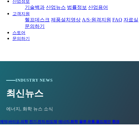
산업정보
기술백과
산업뉴스
법률정보
산업용어
고객지원
헬프데스크
제품설치영상
A/S·원격지원
FAQ
자료실
문의하기
스토어
문의하기
INDUSTRY NEWS
최신뉴스
에너지, 화학 뉴스 소식
제약,바이오,의학
전기,전자,반도체
에너지,화학
물류,유통,콜드체인
환경