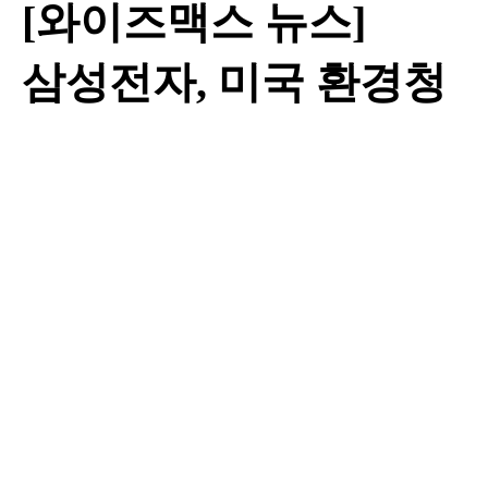
[와이즈맥스 뉴스]
삼성전자, 미국 환경청
'에너지스타상' 2관왕
달성
작성자
와이즈맥스
댓글
0건
조회
8,524회
작성일
23-03-30 15:28