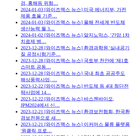
검, 홍해등 위험…
2024-01-03
[와이즈맥스 뉴스] 미국 에너지부, 가전
제품 효율 기준…
2024-01-03
[와이즈맥스 뉴스] 올해 전세계 반도체
생산능력 월 3…
2024-01-02
[와이즈맥스 뉴스] 알지노믹스, '간암 1차
치료제 병…
2023-12-28
[와이즈맥스 뉴스] 환경과학원 '실내공기
질 공정시험기준…
2023-12-28
[와이즈맥스 뉴스] 국토부 천안에 '제1호
스마트 공동…
2023-12-28
[와이즈맥스 뉴스] 국내 최초 공공주도
해상풍력사업, …
2023-12-22
[와이즈맥스 뉴스] 반도체 등 4대 첨단전
략사업에 14…
2023-12-22
[와이즈맥스 뉴스] 바스젠바이오,
JPM2024에서 신…
2023-12-21
[와이즈맥스 뉴스] 환경보전협회, 한국환
경보전원으로 새…
2023-12-21
[와이즈맥스 뉴스] 이커머스 물류 플랫폼
'원클릭 프로…