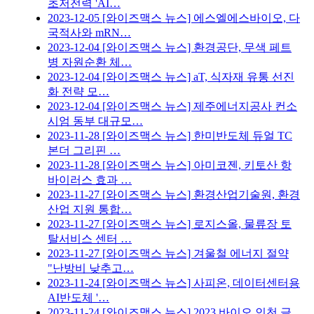
초저전력 'AI…
2023-12-05
[와이즈맥스 뉴스] 에스엘에스바이오, 다
국적사와 mRN…
2023-12-04
[와이즈맥스 뉴스] 환경공단, 무색 페트
병 자원순환 체…
2023-12-04
[와이즈맥스 뉴스] aT, 식자재 유통 선진
화 전략 모…
2023-12-04
[와이즈맥스 뉴스] 제주에너지공사 컨소
시엄 동부 대규모…
2023-11-28
[와이즈맥스 뉴스] 한미반도체 듀얼 TC
본더 그리핀 …
2023-11-28
[와이즈맥스 뉴스] 아미코젠, 키토산 항
바이러스 효과 …
2023-11-27
[와이즈맥스 뉴스] 환경산업기술원, 환경
산업 지원 통합…
2023-11-27
[와이즈맥스 뉴스] 로지스올, 물류장 토
탈서비스 센터 …
2023-11-27
[와이즈맥스 뉴스] 겨울철 에너지 절약
"난방비 낮추고…
2023-11-24
[와이즈맥스 뉴스] 사피온, 데이터센터용
AI반도체 '…
2023-11-24
[와이즈맥스 뉴스] 2023 바이오 인천 글