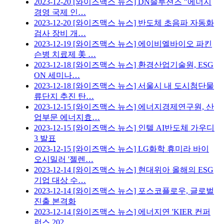
2023-12-20
[와이즈맥스 뉴스] DN솔루션즈 "에너지
경영 국제 인…
2023-12-20
[와이즈맥스 뉴스] 반도체 초음파 자동화
검사 장비 개…
2023-12-19
[와이즈맥스 뉴스] 에이비엘바이오 파킨
슨병 치료제 美 …
2023-12-18
[와이즈맥스 뉴스] 환경산업기술원, ESG
ON 세미나…
2023-12-18
[와이즈맥스 뉴스] 서울시 내 도시첨단물
류단지 추진 탄…
2023-12-15
[와이즈맥스 뉴스] 에너지경제연구원, 산
업부문 에너지효…
2023-12-15
[와이즈맥스 뉴스] 인텔 AI반도체 가우디
3 발표
2023-12-15
[와이즈맥스 뉴스] LG화학 휴미라 바이
오시밀러 '젤렌…
2023-12-14
[와이즈맥스 뉴스] 현대위아 올해의 ESG
기업 대상 수…
2023-12-14
[와이즈맥스 뉴스] 포스코플로우, 글로벌
진출 본격화
2023-12-14
[와이즈맥스 뉴스] 에너지연 'KIER 컨퍼
런스 202…