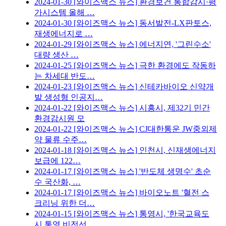
2024-01-30
[와이즈맥스 뉴스] 환경보건 통합감시·평
가시스템 올해 …
2024-01-30
[와이즈맥스 뉴스] 동서발전-LX판토스,
재생에너지로 …
2024-01-29
[와이즈맥스 뉴스] 에너지연, '그린수소'
대량 생산 …
2024-01-25
[와이즈맥스 뉴스] 극한 환경에도 작동하
는 차세대 반도…
2024-01-23
[와이즈맥스 뉴스] 신테카바이오 신약개
발 생성형 인공지…
2024-01-22
[와이즈맥스 뉴스] 시흥시, 제32기 민간
환경감시원 모
2024-01-22
[와이즈맥스 뉴스] CJ대한통운 JW중외제
약 물류 수주…
2024-01-18
[와이즈맥스 뉴스] 인천시, 신재생에너지
보급에 122…
2024-01-17
[와이즈맥스 뉴스] '반도체 생명수' 초순
수 국산화, …
2024-01-17
[와이즈맥스 뉴스] 바이오노트 '혈전 스
크리닝 위한 더…
2024-01-15
[와이즈맥스 뉴스] 통영시, '한국교육도
시 통영 비전선…