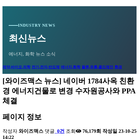
INDUSTRY NEWS
최신뉴스
에너지, 화학 뉴스 소식
제약,바이오,의학
전기,전자,반도체
에너지,화학
물류,유통,콜드체인
환경
[와이즈맥스 뉴스] 네이버 1784사옥 친환
경 에너지건물로 변경 수자원공사와 PPA
체결
페이지 정보
작성자
와이즈맥스
댓글
0건
조회
76,179회
작성일
23-10-25
14:22