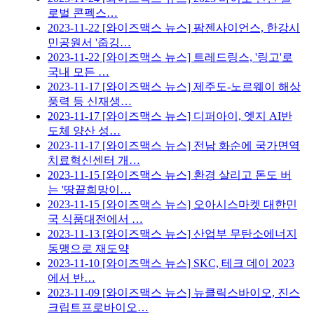
로벌 콘펙스…
2023-11-22
[와이즈맥스 뉴스] 팜젠사이언스, 한강시
민공원서 '줍깅…
2023-11-22
[와이즈맥스 뉴스] 트레드링스, '링고'로
국내 모든 …
2023-11-17
[와이즈맥스 뉴스] 제주도-노르웨이 해상
풍력 등 신재생…
2023-11-17
[와이즈맥스 뉴스] 디퍼아이, 엣지 AI반
도체 양산 성…
2023-11-17
[와이즈맥스 뉴스] 전남 화순에 국가면역
치료혁신센터 개…
2023-11-15
[와이즈맥스 뉴스] 환경 살리고 돈도 버
는 '땅끝희망이…
2023-11-15
[와이즈맥스 뉴스] 오아시스마켓 대한민
국 식품대전에서 …
2023-11-13
[와이즈맥스 뉴스] 산업부 무탄소에너지
동맹으로 재도약
2023-11-10
[와이즈맥스 뉴스] SKC, 테크 데이 2023
에서 반…
2023-11-09
[와이즈맥스 뉴스] 뉴클릭스바이오, 진스
크립트프로바이오…