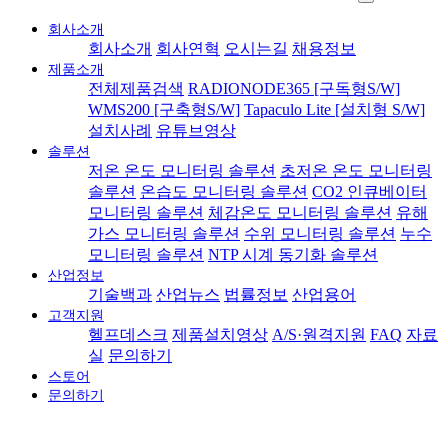
회사소개
회사소개
회사연혁
오시는길
채용정보
제품소개
전체제품검색
RADIONODE365 [구독형S/W]
WMS200 [구축형S/W]
Tapaculo Lite [설치형 S/W]
설치사례
유튜브영상
솔루션
저온 온도 모니터링 솔루션
초저온 온도 모니터링
솔루션
온습도 모니터링 솔루션
CO2 인큐베이터
모니터링 솔루션
체감온도 모니터링 솔루션
유해
가스 모니터링 솔루션
수위 모니터링 솔루션
누수
모니터링 솔루션
NTP 시계 동기화 솔루션
산업정보
기술백과
산업뉴스
법률정보
산업용어
고객지원
헬프데스크
제품설치영상
A/S·원격지원
FAQ
자료
실
문의하기
스토어
문의하기