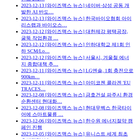
2023-12-13
[와이즈맥스 뉴스] 네이버·삼성 공동 개
발한 AI 반도…
2023-12-13
[와이즈맥스 뉴스] 한국바이오협회 아이
리스랩과 바이오스…
2023-12-12
[와이즈맥스 뉴스] 대한제강 평택공장,
굴뚝 작업환경 …
2023-12-12
[와이즈맥스 뉴스] 인하대학교 제1회 인
하 SCM/Lo…
2023-12-12
[와이즈맥스 뉴스] 서울시, 겨울철 에너
지 종합대책 추…
2023-12-11
[와이즈맥스 뉴스] LG엔솔, 1회 충전으로
900km…
2023-12-11
[와이즈맥스 뉴스] 아미코젠 콜라겐 'EU
TRACES…
2023-12-08
[와이즈맥스 뉴스] 금호건설 파주시 환경
순환센터 현대화…
2023-12-08
[와이즈맥스 뉴스] 현대무벡스 한국타이
어에 스마트물류 …
2023-12-06
[와이즈맥스 뉴스] 한수원 에너지절약 캠
페인 진행
2023-12-05
[와이즈맥스 뉴스] 유니스트 세계 최초