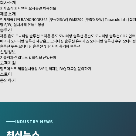
회사소개
회사소개
회사연혁
오시는길
채용정보
제품소개
전체제품검색
RADIONODE365 [구독형S/W]
WMS200 [구축형S/W]
Tapaculo Lite [설치
형 S/W]
설치사례
유튜브영상
솔루션
저온 온도 모니터링 솔루션
초저온 온도 모니터링 솔루션
온습도 모니터링 솔루션
CO2 인큐
베이터 모니터링 솔루션
체감온도 모니터링 솔루션
유해가스 모니터링 솔루션
수위 모니터링
솔루션
누수 모니터링 솔루션
NTP 시계 동기화 솔루션
산업정보
기술백과
산업뉴스
법률정보
산업용어
고객지원
헬프데스크
제품설치영상
A/S·원격지원
FAQ
자료실
문의하기
스토어
문의하기
INDUSTRY NEWS
최신뉴스