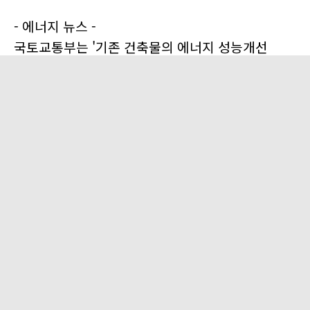
- 에너지 뉴스 -
국토교통부는 '기존 건축물의 에너지 성능개선
기준' 개정안에 대해 7월 11일부터 20일간
행정예고할 계획이라고 밝혔습니다.
이번 개정안은 2050탄소중립 및 상향된 2030
국가온실가스감축목표 달성에 있어
공공건축물부터 선도적으로 기여하도록 노후된
건축물의 에너지성능을 개선하는 녹색건축물
전환기준을 상향하고, 이를 추진하는 절차 등은
간소화하는 내용을 담고 있는데요
국토교통부에서는 2015년부터 연면적의 합계가
3천㎡ 이상인 6개 용도 공공건축물의
에너지소비량을 매년 공개하고 있으며,그 중
에너지소비량이 다른 건축물에 비해 많은 경우