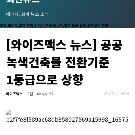
에너지, 화학 뉴스 소식
제약,바이오,의학
전기,전자,반도체
에너지,화학
물류,유통,콜드체인
환경
[와이즈맥스 뉴스] 공공
녹색건축물 전환기준
1등급으로 상향
와이즈맥스
0건
6,615회
22-07-11 15:18