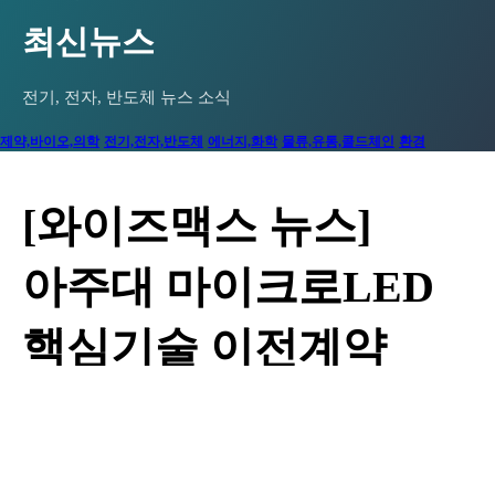
INDUSTRY NEWS
최신뉴스
전기, 전자, 반도체 뉴스 소식
제약,바이오,의학
전기,전자,반도체
에너지,화학
물류,유통,콜드체인
환경
[와이즈맥스 뉴스]
아주대 마이크로LED
핵심기술 이전계약
성공
작성자
와이즈맥스
댓글
0건
조회
7,538회