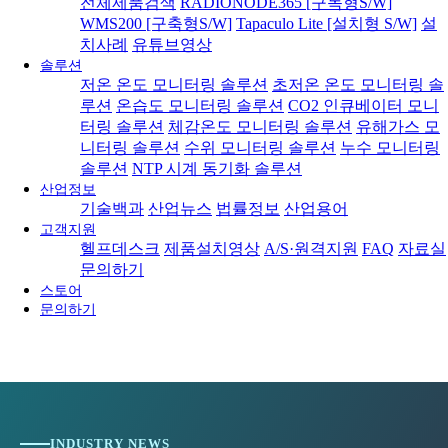
전체제품검색
RADIONODE365 [구독형S/W]
WMS200 [구축형S/W]
Tapaculo Lite [설치형 S/W]
설
치사례
유튜브영상
솔루션
저온 온도 모니터링 솔루션
초저온 온도 모니터링 솔
루션
온습도 모니터링 솔루션
CO2 인큐베이터 모니
터링 솔루션
체감온도 모니터링 솔루션
유해가스 모
니터링 솔루션
수위 모니터링 솔루션
누수 모니터링
솔루션
NTP 시계 동기화 솔루션
산업정보
기술백과
산업뉴스
법률정보
산업용어
고객지원
헬프데스크
제품설치영상
A/S·원격지원
FAQ
자료실
문의하기
스토어
문의하기