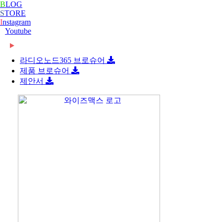
B
LOG
S
TORE
I
nstagram
Youtube
2024-02-16
[와이즈맥스 뉴스] 부산시 디지털 물류서비스 실증
2024-02-16
[와이즈맥스 뉴스] 에너지공단, 2024 지원사업 종
지원…
라디오노드365 브로슈어
합…
제품 브로슈어
제안서