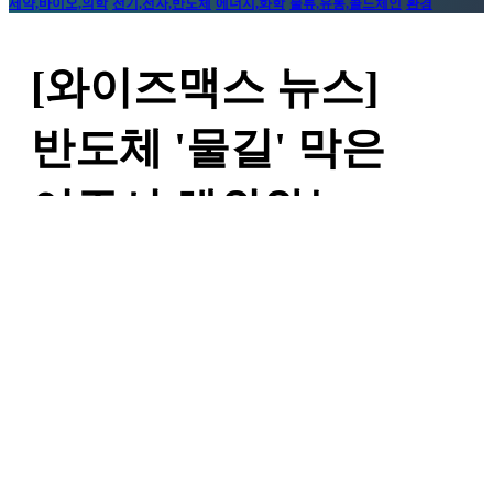
제약,바이오,의학
전기,전자,반도체
에너지,화학
물류,유통,콜드체인
환경
[와이즈맥스 뉴스]
반도체 '물길' 막은
여주시 해외와는
달랐다
작성자
와이즈맥스
댓글
0건
조회
6,622회
작성일
22-08-01 14:06