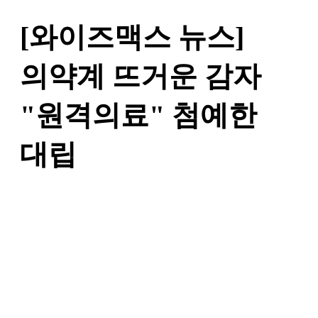
[와이즈맥스 뉴스]
의약계 뜨거운 감자
"원격의료" 첨예한
대립
작성자
와이즈맥스
댓글
0건
조회
4,777회
작성일
21-11-03 13:41