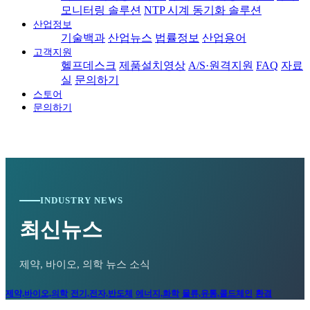
모니터링 솔루션
NTP 시계 동기화 솔루션
산업정보
기술백과
산업뉴스
법률정보
산업용어
고객지원
헬프데스크
제품설치영상
A/S·원격지원
FAQ
자료
실
문의하기
스토어
문의하기
INDUSTRY NEWS
최신뉴스
제약, 바이오, 의학 뉴스 소식
제약,바이오,의학
전기,전자,반도체
에너지,화학
물류,유통,콜드체인
환경