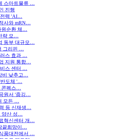
에 스마트물류 …
인 진행
력 'AI…
적사와 mRN…
자원순환 체…
 전략 모…
엄 동부 대규모…
더 그리핀 …
러스 효과 …
업 지원 통합…
비스 센터 …
난방비 낮추고…
반도체 '…
벌 콘펙스…
공원서 '줍깅…
내 모든 …
력 등 신재생…
 양산 성…
치료혁신센터 개…
'땅끝희망이…
 식품대전에서 …