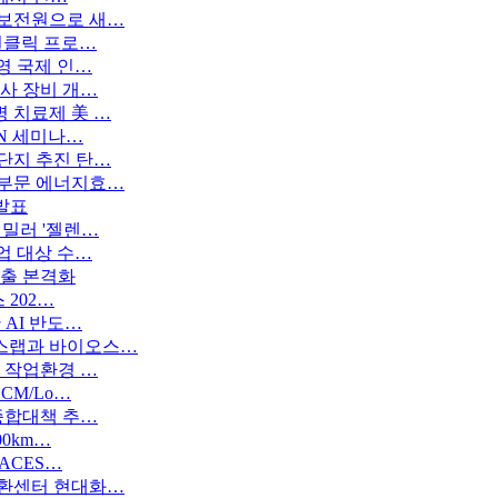
경보전원으로 새…
원클릭 프로…
영 국제 인…
사 장비 개…
 치료제 美 …
ON 세미나…
단지 추진 탄…
업부문 에너지효…
 발표
밀러 '젤렌…
업 대상 수…
진출 본격화
 202…
 AI 반도…
스랩과 바이오스…
 작업환경 …
CM/Lo…
종합대책 추…
00km…
ACES…
순환센터 현대화…