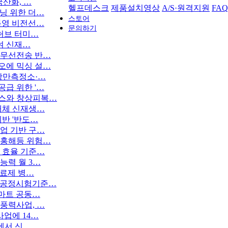
국산화, …
헬프데스크
제품설치영상
A/S·원격지원
FAQ
닝 위한 더…
스토어
통영 비전선…
문의하기
 허브 터미…
들여 신재…
 무선전송 반…
오에 믹싱 설…
 항만측정소·…
급 위한 '…
젬스와 창상피복…
대체 신재생…
기반 '반도…
업 기반 구…
 홍해등 위험…
 효율 기준…
능력 월 3…
치료제 병…
질 공정시험기준…
스마트 공동…
풍력사업, …
사업에 14…
4에서 신…