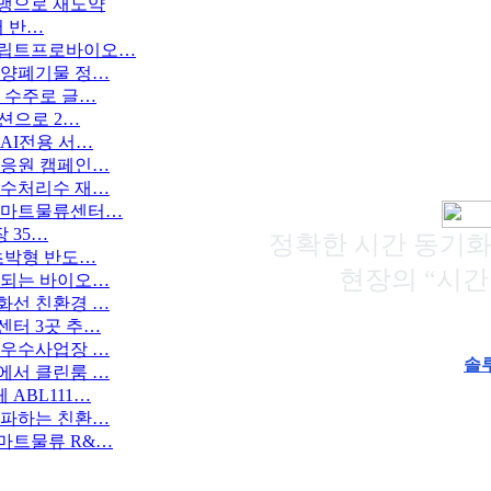
동맹으로 재도약
서 반…
태
크립트프로바이오…
해양폐기물 정…
 수주로 글…
WISNTP 
션으로 2…
AI전용 서…
 응원 캠페인…
하수처리수 재…
 스마트물류센터…
18:36:25
 35…
정확한 시간 동기화 
초박형 반도…
현장의 “시간
움되는 바이오…
화선 친환경 …
센터 3곳 추…
 우수사업장 …
솔
에서 클린룸 …
ABL111…
*해당 제품은
전파하는 친환…
마트물류 R&…