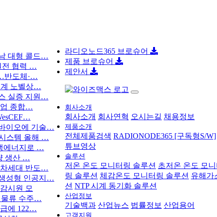
라디오노드365 브로슈어
남 대형 콜드…
제품 브로슈어
원전 협력 …
제안서
결…반도체·…
업계 노벨상…
스 실증 지원…
사업 종합…
회사소개
회사소개
회사연혁
오시는길
채용정보
esCEF…
셀바이오에 기술…
제품소개
전체제품검색
RADIONODE365 [구독형S/W]
시스템 올해 …
튜브영상
재생에너지로 …
솔루션
량 생산 …
저온 온도 모니터링 솔루션
초저온 온도 모
 차세대 반도…
링 솔루션
체감온도 모니터링 솔루션
유해가
 생성형 인공지…
션
NTP 시계 동기화 솔루션
경감시원 모
산업정보
 물류 수주…
기술백과
산업뉴스
법률정보
산업용어
급에 122…
고객지원