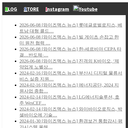
B
LOG
S
TORE
I
nstagram
Youtube
2026-06-08
[와이즈맥스 뉴스] 롯데글로벌로지스, 베
트남 대형 콜드…
2026-06-08
[와이즈맥스 뉴스] 빌 게이츠 손잡고 한
미 원전 협력 …
2026-06-08
[와이즈맥스 뉴스] 한-세르비아 CEPA 타
결…반도체·…
2026-06-08
[와이즈맥스 뉴스] 진격의 K바이오, ‘제
약업계 노벨상…
2024-02-16
[와이즈맥스 뉴스] 부산시 디지털 물류서
비스 실증 지원…
2024-02-16
[와이즈맥스 뉴스] 에너지공단, 2024 지
원사업 종합…
2024-02-14
[와이즈맥스 뉴스] LG에너지솔루션, 호
주 WesCEF…
2024-02-14
[와이즈맥스 뉴스] 와이바이오로직스, 박
셀바이오에 기술…
2024-01-30
[와이즈맥스 뉴스] 환경보건 통합감시·평
가시스템 올해 …